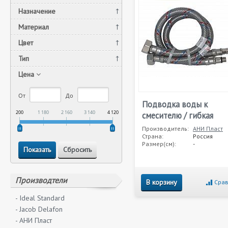
Назначение
Материал
Цвет
Тип
Цена
От
До
Подводка воды к
200
1 180
2 160
3 140
4 120
смесителю / гибкая
Производитель:
АНИ Пласт
Страна:
Россия
Размер(см):
-
Производтели
В корзину
Срав
- Ideal Standard
- Jacob Delafon
- АНИ Пласт