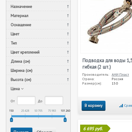
Назначение
Материал
Оснащение
Цвет
Тип
Цвет креплений
Подводка для воды 1,5
Длина (см)
гибкая (2 шт.)
Ширина (см)
Производитель:
АНИ Пласт
Страна:
Россия
Высота (см)
Размер(см):
150
Цена
От
До
В корзину
Срав
150
25 428
50 705
75 983
101 260
6 695 руб.