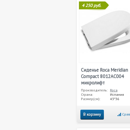
4 250 руб.
Сиденье Roca Meridian
Compact 8012AC004
микролифт
Производитель:
Roca
Страна:
Испания
Размер(см):
43*36
В корзину
Срав