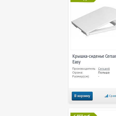
Крышка-сиденье Cersan
Easy
Производитель:
Cersanit
Страна:
Польша
Размер(см):
-
В корзину
Срав