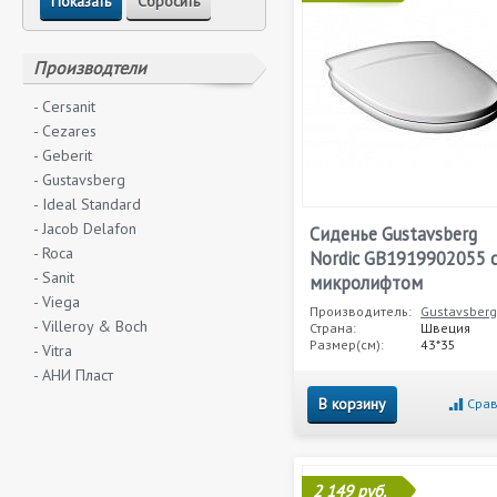
Производтели
- Cersanit
- Cezares
- Geberit
- Gustavsberg
- Ideal Standard
- Jacob Delafon
Сиденье Gustavsberg
- Roca
Nordic GB1919902055 
- Sanit
микролифтом
- Viega
Производитель:
Gustavsberg
- Villeroy & Boch
Страна:
Швеция
Размер(см):
43*35
- Vitra
- АНИ Пласт
В корзину
Срав
2 149 руб.