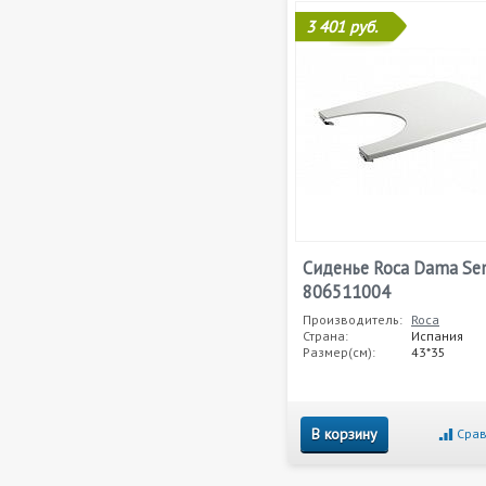
3 401 руб.
Сиденье Roca Dama Se
806511004
Производитель:
Roca
Страна:
Испания
Размер(см):
43*35
В корзину
Срав