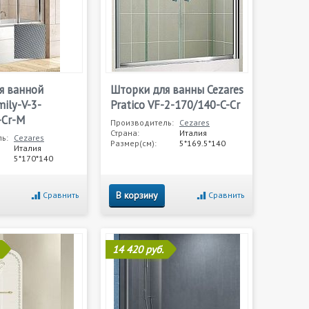
я ванной
Шторки для ванны Cezares
mily-V-3-
Pratico VF-2-170/140-C-Cr
-Cr-M
Производитель:
Cezares
Страна:
Италия
ь:
Cezares
Размер(см):
5*169.5*140
Италия
5*170*140
В корзину
Сравнить
Сравнить
14 420 руб.