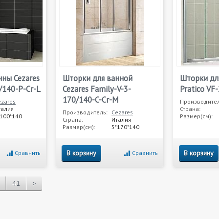
нны Cezares
Шторки для ванной
Шторки дл
0/140-P-Cr-L
Cezares Family-V-3-
Pratico VF
170/140-C-Cr-M
ezares
Производител
талия
Страна:
Производитель:
Cezares
*100*140
Размер(см):
Страна:
Италия
Размер(см):
5*170*140
В корзину
В корзину
Сравнить
Сравнить
41
>