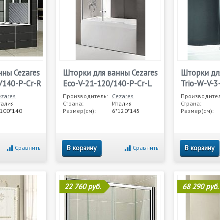
нны Cezares
Шторки для ванны Cezares
Шторки дл
0/140-P-Cr-R
Eco-V-21-120/140-P-Cr-L
Trio-W-V-3
ezares
Производитель:
Cezares
Производител
талия
Страна:
Италия
Страна:
*100*140
Размер(см):
6*120*145
Размер(см):
В корзину
В корзину
Сравнить
Сравнить
22 760 руб.
68 290 руб.