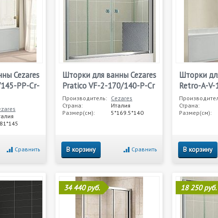
нны Cezares
Шторки для ванны Cezares
Шторки дл
/145-PP-Cr-
Pratico VF-2-170/140-P-Cr
Retro-A-V-
Производитель:
Cezares
Производител
Страна:
Италия
Страна:
ezares
Размер(см):
5*169.5*140
Размер(см):
талия
*81*145
В корзину
В корзину
Сравнить
Сравнить
34 440 руб.
18 250 руб.