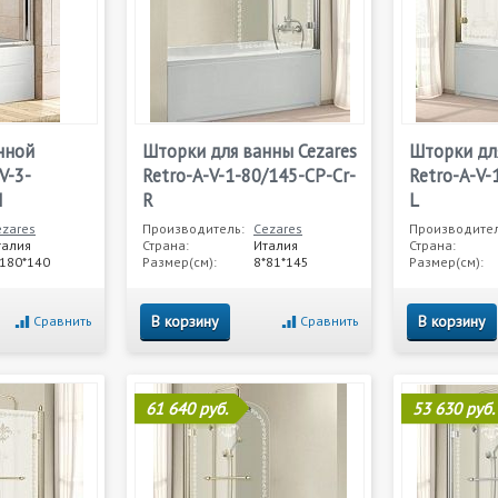
нной
Шторки для ванны Cezares
Шторки дл
V-3-
Retro-A-V-1-80/145-CP-Cr-
Retro-A-V-
M
R
L
ezares
Производитель:
Cezares
Производител
талия
Страна:
Италия
Страна:
*180*140
Размер(см):
8*81*145
Размер(см):
В корзину
В корзину
Сравнить
Сравнить
61 640 руб.
53 630 руб.