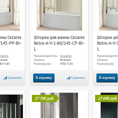
нны Cezares
Шторки для ванны Cezares
Шторки дл
/145-PP-Br-
Retro-A-V-1-80/145-CP-Br-
Retro-A-V-
L
L
ezares
Производитель:
Cezares
Производител
талия
Страна:
Италия
Страна:
*81*145
Размер(см):
8*81*145
Размер(см):
В корзину
В корзину
Сравнить
Сравнить
17 780 руб.
27 690 руб.