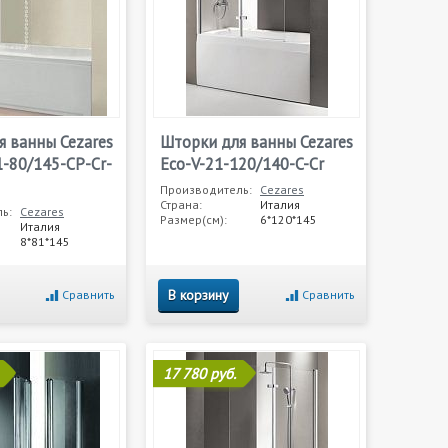
я ванны Cezares
Шторки для ванны Cezares
1-80/145-CP-Cr-
Eco-V-21-120/140-C-Cr
Производитель:
Cezares
Страна:
Италия
ь:
Cezares
Размер(см):
6*120*145
Италия
8*81*145
В корзину
Сравнить
Сравнить
17 780 руб.