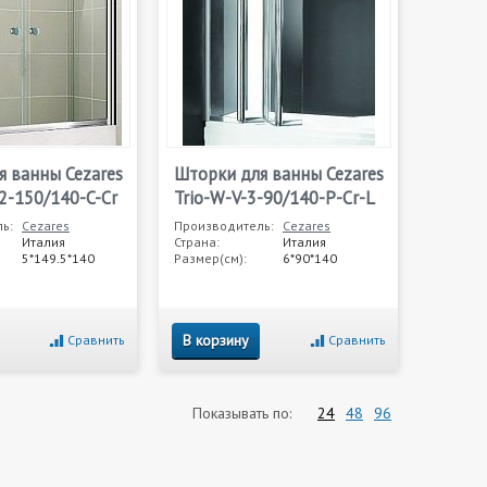
я ванны Cezares
Шторки для ванны Cezares
-2-150/140-C-Cr
Trio-W-V-3-90/140-P-Cr-L
ь:
Cezares
Производитель:
Cezares
Италия
Страна:
Италия
5*149.5*140
Размер(см):
6*90*140
В корзину
Сравнить
Сравнить
Показывать по:
24
48
96