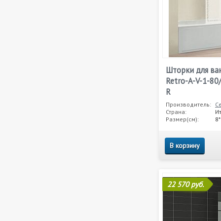
Шторки для ва
Retro-A-V-1-80
R
Производитель:
C
Страна:
И
Размер(см):
8
В корзину
22 570 руб.