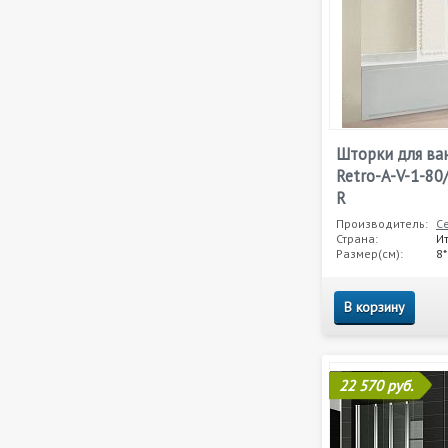
Шторки для ва
Retro-A-V-1-80
R
Производитель:
C
Страна:
И
Размер(см):
8
В корзину
22 570 руб.