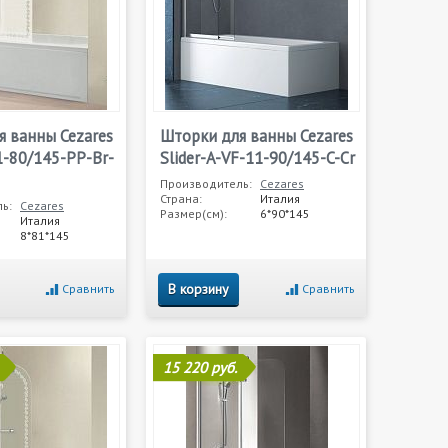
я ванны Cezares
Шторки для ванны Cezares
1-80/145-PP-Br-
Slider-A-VF-11-90/145-C-Cr
Производитель:
Cezares
Страна:
Италия
ь:
Cezares
Размер(см):
6*90*145
Италия
8*81*145
В корзину
Сравнить
Сравнить
15 220 руб.