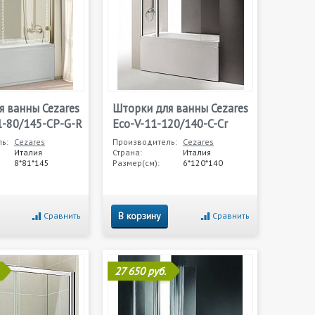
я ванны Cezares
Шторки для ванны Cezares
1-80/145-CP-G-R
Eco-V-11-120/140-C-Cr
ь:
Cezares
Производитель:
Cezares
Италия
Страна:
Италия
8*81*145
Размер(см):
6*120*140
В корзину
Сравнить
Сравнить
27 650 руб.