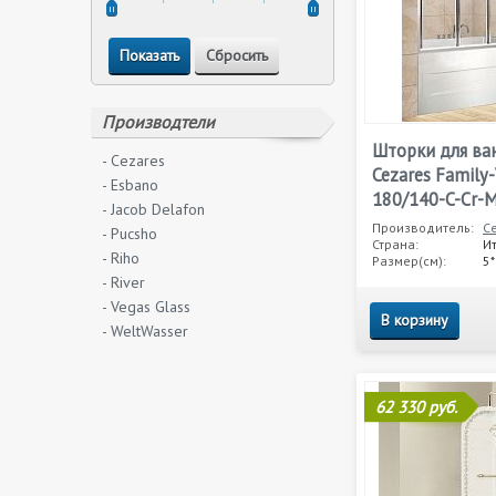
Производтели
Шторки для ва
- Cezares
Cezares Family-
- Esbano
180/140-C-Cr-
- Jacob Delafon
Производитель:
C
- Pucsho
Страна:
И
- Riho
Размер(см):
5
- River
- Vegas Glass
В корзину
- WeltWasser
62 330 руб.