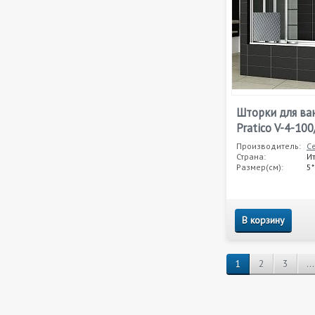
Шторки для ва
Pratico V-4-10
Производитель:
C
Страна:
И
Размер(см):
5
В корзину
1
2
3
...