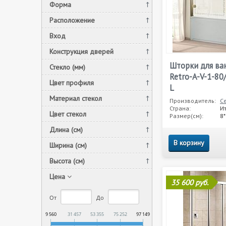
Форма
Расположение
Вход
Конструкция дверей
Шторки для ва
Стекло (мм)
Retro-A-V-1-80
Цвет профиля
L
Материал стекол
Производитель:
C
Страна:
И
Цвет стекол
Размер(см):
8
Длина (см)
В корзину
Ширина (см)
Высота (см)
Цена
35 600 руб.
От
До
9 560
31 457
53 355
75 252
97 149