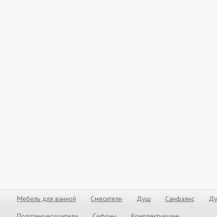
Мебель для ванной
Смесители
Душ
Санфаянс
Ду
Полотенцесушители
Сифоны
Комплектующие