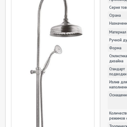
Серия тов
Страна
Назначен
Материал
Ручной д
Форма
Стилистик
дизайна
Стандарт
подводки
Излив для
наполнени
Оснащени
Количеств
режимов 
Тропичес