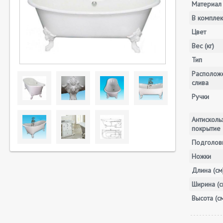
Материал
В комплек
Цвет
Вес (кг)
Тип
Располож
слива
Ручки
Антискол
покрытие
Подголов
Ножки
Длина (см
Ширина (с
Высота (с