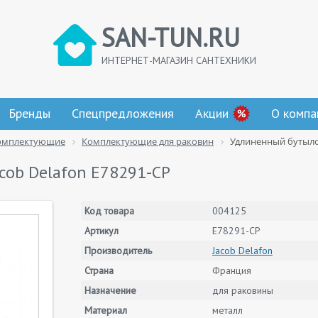
SAN-TUN.RU
ИНТЕРНЕТ-МАГАЗИН САНТЕХНИКИ
Бренды
Спецпредложения
Акции
О компа
омплектующие
Комплектующие для раковин
Удлиненный бутыло
cob Delafon E78291-CP
Код товара
004125
Артикул
E78291-CP
Производитель
Jacob Delafon
Страна
Франция
Назначение
для раковины
Материал
металл