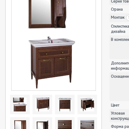
Серия тов
Страна
Монтаж
Стилистик
дизайна
В комплек
Дополнит
информа
Оснащени
Цвет
Угловая
конструкц
Форма ра