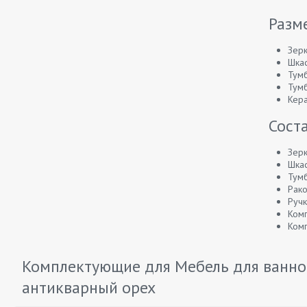
Разм
Зерк
Шкаф
Тумб
Тумб
Кера
Сост
Зерк
Шкаф
Тумб
Рако
Ручк
Ком
Комп
Комплектующие для Мебель для ванной
антикварный орех