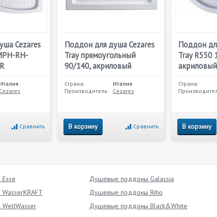
уша Cezares
Поддон для душа Cezares
Поддон дл
MPH-RH-
Tray прямоугольный
Tray R550 
-R
90/140, акриловый
акриловый
Италия
Страна:
Италия
Страна:
Cezares
Производитель:
Cezares
Производител
В корзину
В корзину
Сравнить
Сравнить
 Esse
Душевые поддоны Galassia
 WasserKRAFT
Душевые поддоны Riho
WeltWasser
Душевые поддоны Black&White