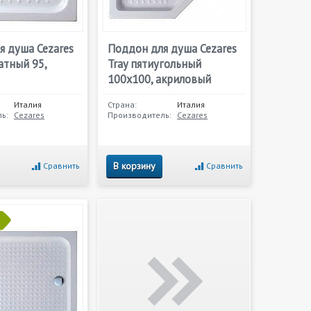
я душа Cezares
Поддон для душа Cezares
атный 95,
Tray пятиугольный
100х100, акриловый
Италия
Страна:
Италия
ь:
Cezares
Производитель:
Cezares
В корзину
Сравнить
Сравнить