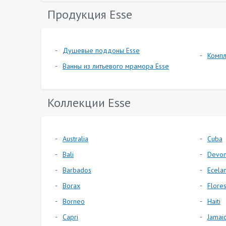
Продукция Esse
Душевые поддоны Esse
Компл
Ванны из литьевого мрамора Esse
Коллекции Esse
Australia
Cuba
Bali
Devo
Barbados
Ecela
Borax
Flore
Borneo
Haiti
Capri
Jamai