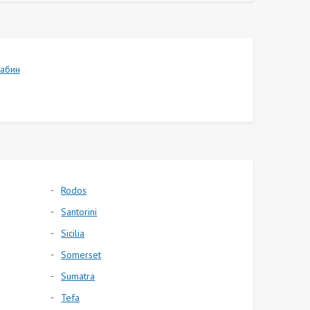
абин
Rodos
Santorini
Sicilia
Somerset
Sumatra
Tefa