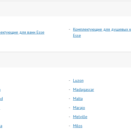
Комплектующие для душевых к
ектующие для ванн Esse
Esse
Luzon
n
Madagascar
nd
Malta
s
Marajo
Melville
ca
Milos