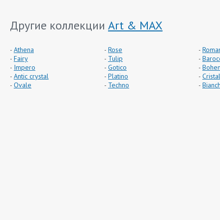
Другие коллекции
Art & MAX
Athena
Rose
Roman
Fairy
Tulip
Baroc
Impero
Gotico
Bohe
Antic crystal
Platino
Cristal
Ovale
Techno
Bianch