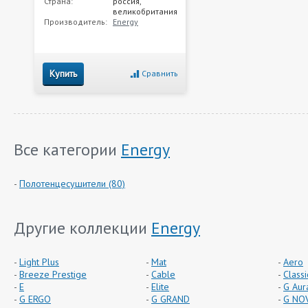
Страна:
россия,
великобритания
Производитель:
Energy
Купить
Сравнить
Все категории
Energy
Полотенцесушители (80)
Другие коллекции
Energy
Light Plus
Mat
Aero
Breeze Prestige
Cable
Classi
E
Elite
G Aur
G ERGO
G GRAND
G NO