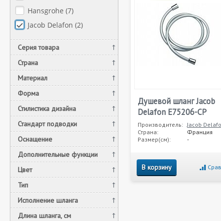
Hansgrohe (
7
)
Jacob Delafon (
2
)
Серия товара
Страна
Материал
Форма
Душевой шланг Jacob
Стилистика дизайна
Delafon E75206-CP
Стандарт подводки
Производитель:
Jacob Delaf
Страна:
Франция
Оснащение
Размер(см):
-
Дополнительные функции
В корзину
Срав
Цвет
Тип
Исполнение шланга
Длина шланга, см