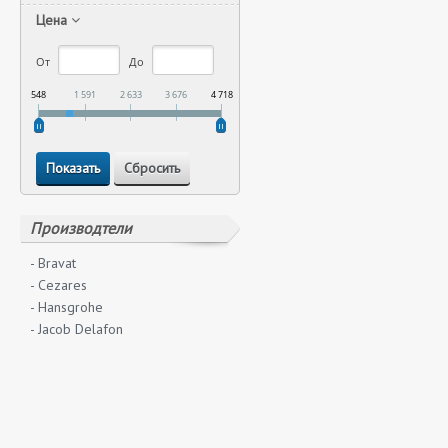
Цена
От
До
548
1 591
2 633
3 676
4 718
Производтели
- Bravat
- Cezares
- Hansgrohe
- Jacob Delafon