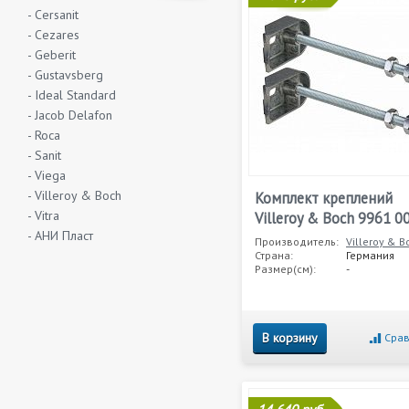
- Cersanit
- Cezares
- Geberit
- Gustavsberg
- Ideal Standard
- Jacob Delafon
- Roca
- Sanit
- Viega
- Villeroy & Boch
Комплект креплений
- Vitra
Villeroy & Boch 9961 0
- АНИ Пласт
Производитель:
Villeroy & B
Страна:
Германия
Размер(см):
-
В корзину
Срав