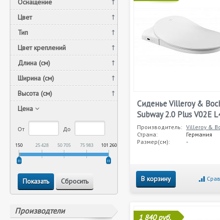
Оснащение
Цвет
Тип
Цвет креплений
Длина (см)
Ширина (см)
Высота (см)
Сиденье Villeroy & Boc
Цена
Subway 2.0 Plus V02E L
Производитель:
Villeroy & B
От
До
Страна:
Германия
Размер(см):
-
150
25 428
50 705
75 983
101 260
В корзину
Срав
Производтели
1 840 руб.