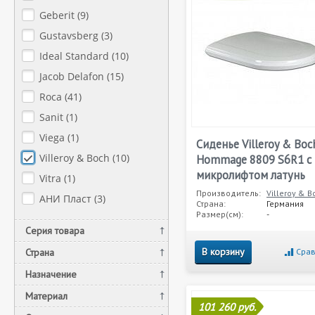
Geberit (
9
)
Gustavsberg (
3
)
Ideal Standard (
10
)
Jacob Delafon (
15
)
Roca (
41
)
Sanit (
1
)
Viega (
1
)
Сиденье Villeroy & Boc
Villeroy & Boch (
10
)
Hommage 8809 S6R1 с
микролифтом латунь
Vitra (
1
)
Производитель:
Villeroy & B
АНИ Пласт (
3
)
Страна:
Германия
Размер(см):
-
Серия товара
В корзину
Страна
Срав
Назначение
Материал
101 260 руб.