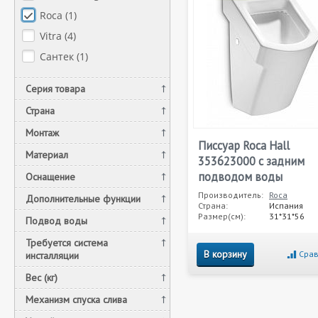
Roca (
1
)
Vitra (
4
)
Сантек (
1
)
Серия товара
Страна
Монтаж
Писсуар Roca Hall
Материал
353623000 с задним
подводом воды
Оснащение
Производитель:
Roca
Дополнительные функции
Страна:
Испания
Размер(см):
31*31*56
Подвод воды
Требуется система
В корзину
Срав
инсталляции
Вес (кг)
Механизм спуска слива