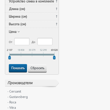
Устройство слива в комплекте
Длина (см)
Ширина (см)
Высота (см)
Цена
От
До
2 137
18 858
35 579
52 299
69 020
Производтели
- Cersanit
- Gustavsberg
- Roca
- Vitra