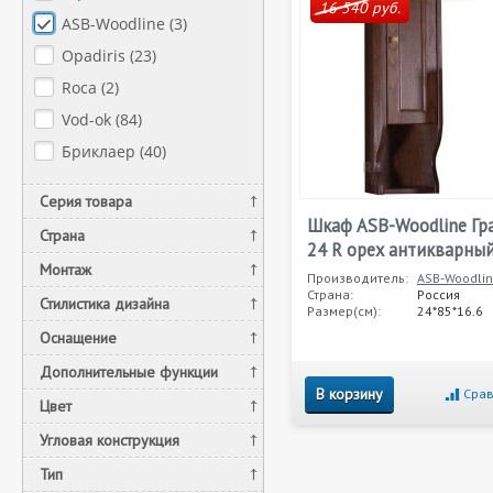
16 540 руб.
ASB-Woodline (
3
)
Opadiris (
23
)
Roca (
2
)
Vod-ok (
84
)
Бриклаер (
40
)
Серия товара
Шкаф ASB-Woodline Гр
Страна
24 R орех антикварны
Монтаж
Производитель:
ASB-Woodli
Страна:
Россия
Стилистика дизайна
Размер(см):
24*85*16.6
Оснащение
Дополнительные функции
В корзину
Срав
Цвет
Угловая конструкция
Тип