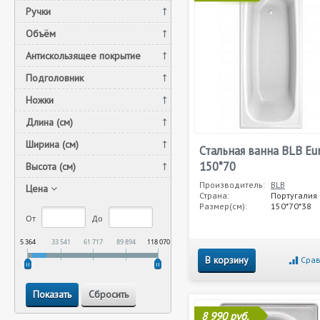
Ручки
Объём
Антискользящее покрытие
Подголовник
Ножки
Длина (см)
Ширина (см)
Стальная ванна BLB Eu
150*70
Высота (см)
Производитель:
BLB
Цена
Страна:
Португалия
Размер(см):
150*70*38
От
До
5 364
33 541
61 717
89 894
118 070
В корзину
Срав
8 990 руб.