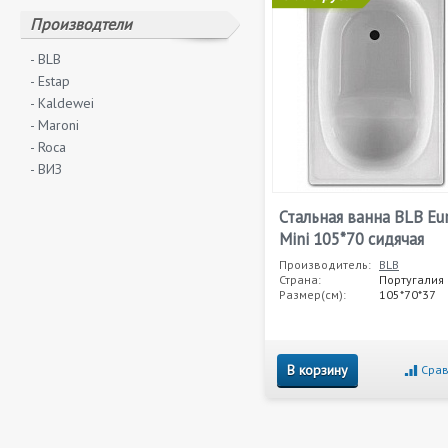
Производтели
- BLB
- Estap
- Kaldewei
- Maroni
- Roca
- ВИЗ
Стальная ванна BLB Eu
Mini 105*70 сидячая
Производитель:
BLB
Страна:
Португалия
Размер(см):
105*70*37
В корзину
Срав