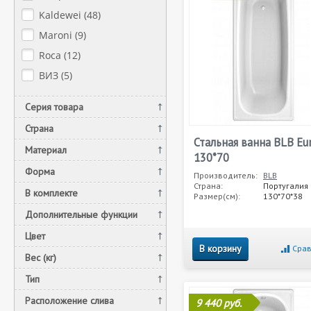
Kaldewei (
48
)
Maroni (
9
)
Roca (
12
)
ВИЗ (
5
)
Серия товара
Страна
Стальная ванна BLB Eu
Материал
130*70
Форма
Производитель:
BLB
Страна:
Португалия
В комплекте
Размер(см):
130*70*38
Дополнительные функции
Цвет
В корзину
Срав
Вес (кг)
Тип
Расположение слива
9 440 руб.