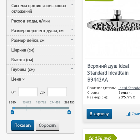
Система против известковых
отложений
Расход воды, л/мин
Размер верхнего душа, см
Размер лейки, см
Ширина (см)
Высота (см)
Верхний душ Ideal
Глубина (см)
Standard IdealRain
Цена
B9442AA
Производитель:
Ideal Stand
От
До
Страна:
Бельгия
Размер(см):
20*5.9*20
2 380
93 073
183 765
274 458
365 150
В корзину
Срав
16 136 руб.