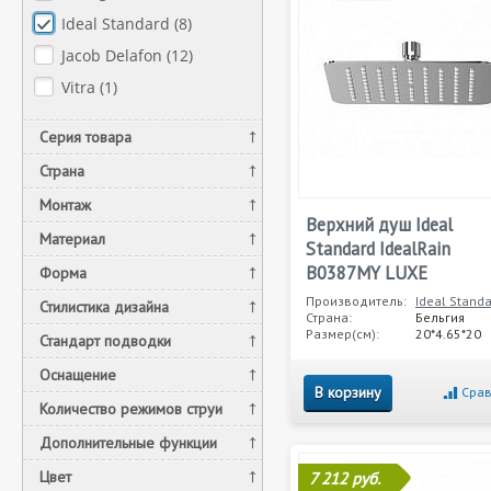
Ideal Standard (
8
)
Jacob Delafon (
12
)
Vitra (
1
)
Серия товара
Страна
Монтаж
Верхний душ Ideal
Материал
Standard IdealRain
B0387MY LUXE
Форма
Производитель:
Ideal Stand
Стилистика дизайна
Страна:
Бельгия
Размер(см):
20*4.65*20
Стандарт подводки
Оснащение
В корзину
Срав
Количество режимов струи
Дополнительные функции
Цвет
7 212 руб.