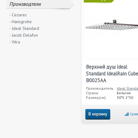
Производтели
- Cezares
- Hansgrohe
- Ideal Standard
- Jacob Delafon
- Vitra
Верхний душ Ideal
Standard IdealRain Cub
B0025AA
Производитель:
Ideal Stand
Страна:
Бельгия
Размер(см):
30*5.2*30
В корзину
Срав