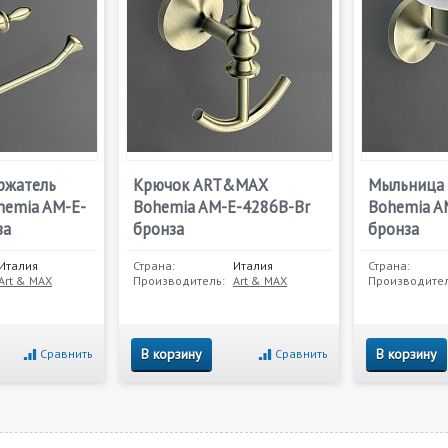
ржатель
Крючок ART&MAX
Мыльница
emia AM-E-
Bohemia AM-E-4286B-Br
Bohemia A
за
бронза
бронза
Италия
Страна:
Италия
Страна:
Art & MAX
Производитель:
Art & MAX
Производител
В корзину
В корзину
Сравнить
Сравнить