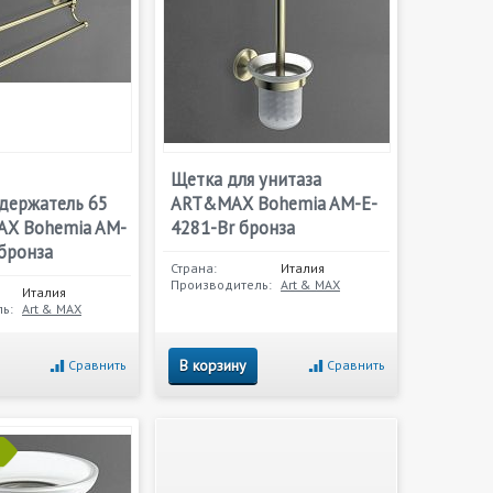
Щетка для унитаза
держатель 65
ART&MAX Bohemia AM-E-
X Bohemia AM-
4281-Br бронза
бронза
Страна:
Италия
Производитель:
Art & MAX
Италия
ь:
Art & MAX
В корзину
Сравнить
Сравнить