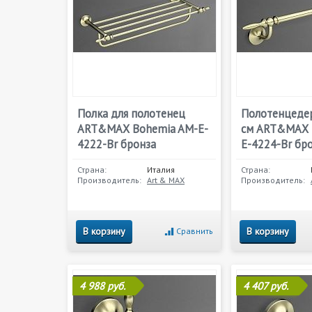
Полка для полотенец
Полотенцеде
ART&MAX Bohemia AM-E-
см ART&MAX 
4222-Br бронза
E-4224-Br бр
Страна:
Италия
Страна:
Производитель:
Art & MAX
Производитель:
В корзину
В корзину
Сравнить
4 988 руб.
4 407 руб.