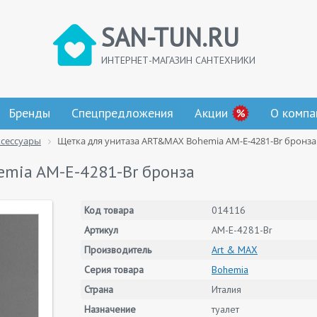
SAN-TUN.RU
ИНТЕРНЕТ-МАГАЗИН САНТЕХНИКИ
Бренды
Спецпредложения
Акции
О компа
ксессуары
Щетка для унитаза ART&MAX Bohemia AM-E-4281-Br бронза
mia AM-E-4281-Br бронза
Код товара
014116
Артикул
AM-E-4281-Br
Производитель
Art & MAX
Серия товара
Bohemia
Страна
Италия
Назначение
туалет