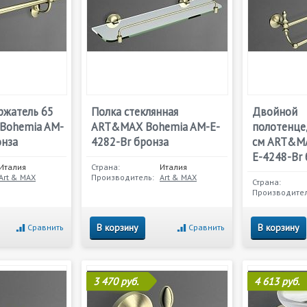
ржатель 65
Полка стеклянная
Двойной
Bohemia AM-
ART&MAX Bohemia AM-E-
полотенце
онза
4282-Br бронза
см ART&MA
E-4248-Br 
Италия
Страна:
Италия
Art & MAX
Производитель:
Art & MAX
Страна:
Производител
В корзину
В корзину
Сравнить
Сравнить
3 470 руб.
4 613 руб.