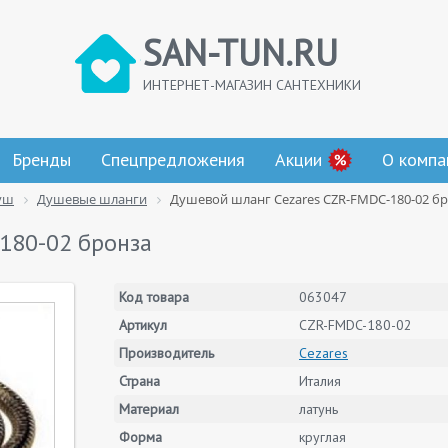
SAN-TUN.RU
ИНТЕРНЕТ-МАГАЗИН САНТЕХНИКИ
Бренды
Спецпредложения
Акции
О компа
уш
Душевые шланги
Душевой шланг Cezares CZR-FMDC-180-02 б
180-02 бронза
Код товара
063047
Артикул
CZR-FMDC-180-02
Производитель
Cezares
Страна
Италия
Материал
латунь
Форма
круглая