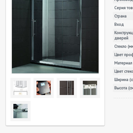
Серия тов
Страна
Вход
Конструкц
дверей
Стекло (м
Цвет про
Материал 
Цвет стек
Ширина (с
Высота (с