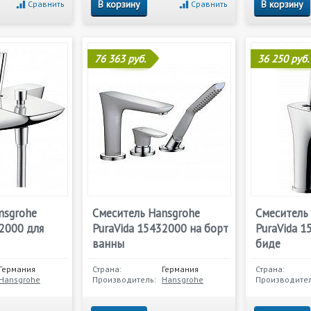
В корзину
В корзину
Сравнить
Сравнить
76 363 руб.
36 250 руб.
nsgrohe
Смеситель Hansgrohe
Смеситель
72000 для
PuraVida 15432000 на борт
PuraVida 1
ванны
биде
Германия
Страна:
Германия
Страна:
Hansgrohe
Производитель:
Hansgrohe
Производител