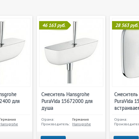
46 163 руб.
28 563 руб.
nsgrohe
Смеситель Hansgrohe
Смеситель
72400 для
PuraVida 15672000 для
PuraVida 1
душа
встраивае
Германия
Страна:
Германия
Страна:
Hansgrohe
Производитель:
Hansgrohe
Производител