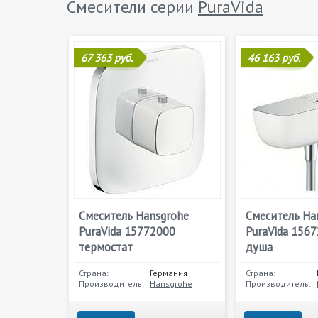
Смесители серии
PuraVida
67 363 руб.
46 163 руб.
Смеситель Hansgrohe
Смеситель Ha
PuraVida 15772000
PuraVida 156
термостат
душа
Страна:
Германия
Страна:
Производитель:
Hansgrohe
Производитель: