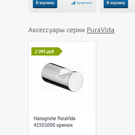
В корзину
В корзину
Сравнить
Аксессуары серии
PuraVida
2 045 руб.
Hansgrohe PuraVida
41501000 крючок