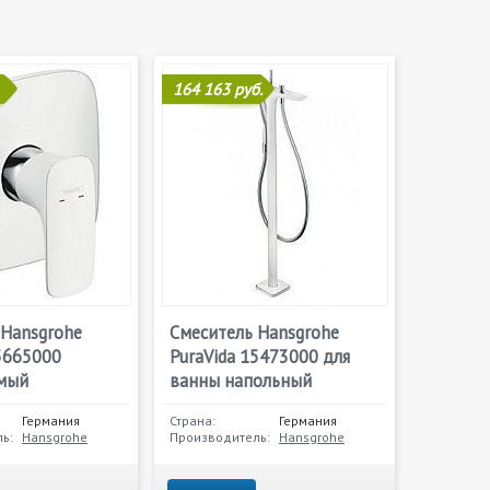
164 163 руб.
 Hansgrohe
Смеситель Hansgrohe
5665000
PuraVida 15473000 для
мый
ванны напольный
Германия
Страна:
Германия
ь:
Hansgrohe
Производитель:
Hansgrohe