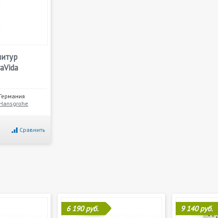
нитур
aVida
Германия
Hansgrohe
Сравнить
6 190 руб.
9 140 руб.