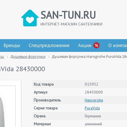
SAN-TUN.RU
ИНТЕРНЕТ-МАГАЗИН САНТЕХНИКИ
Бренды
Спецпредложения
Акции
О компа
уш
Душевые форсунки
Душевая форсунка Hansgrohe PuraVida 28
aVida 28430000
Код товара
015932
Артикул
28430000
Производитель
Hansgrohe
Серия товара
PuraVida
Страна
Германия
Материал
алюминий