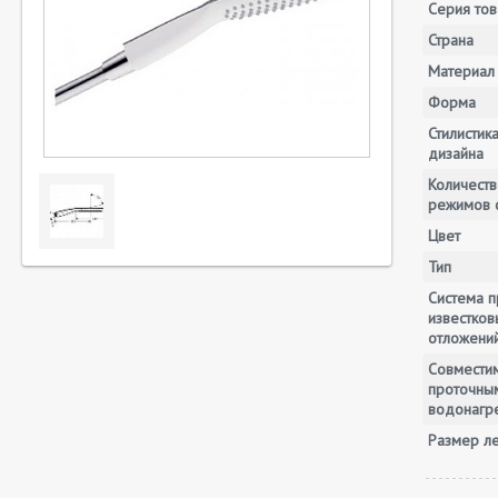
Серия тов
Страна
Материал
Форма
Стилистик
дизайна
Количеств
режимов 
Цвет
Тип
Система п
известков
отложени
Совместим
проточны
водонагр
Размер ле