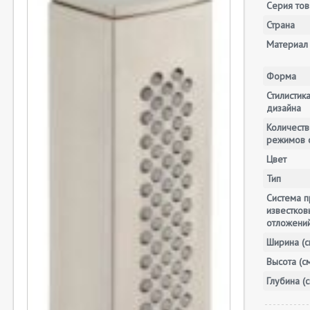
Серия тов
Страна
Материал
Форма
Стилистик
дизайна
Количеств
режимов 
Цвет
Тип
Система п
известков
отложени
Ширина (с
Высота (с
Глубина (с