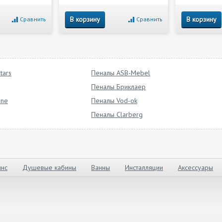
В корзину
В корзину
Сравнить
Сравнить
tars
Пеналы ASB-Mebel
Пеналы Бриклаер
ine
Пеналы Vod-ok
Пеналы Clarberg
нс
Душевые кабины
Ванны
Инсталляции
Аксессуары