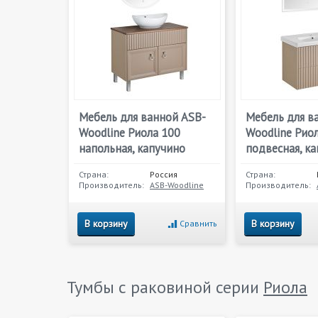
Мебель для ванной ASB-
Мебель для в
Woodline Риола 100
Woodline Рио
напольная, капучино
подвесная, к
Страна:
Россия
Страна:
Производитель:
ASB-Woodline
Производитель:
В корзину
В корзину
Сравнить
Тумбы с раковиной серии
Риола