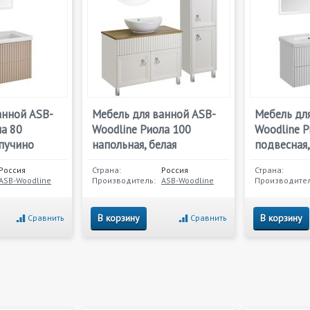
анной ASB-
Мебель для ванной ASB-
Мебель дл
ла 80
Woodline Риола 100
Woodline Р
апучино
напольная, белая
подвесная,
Россия
Страна:
Россия
Страна:
ASB-Woodline
Производитель:
ASB-Woodline
Производител
В корзину
В корзину
Сравнить
Сравнить