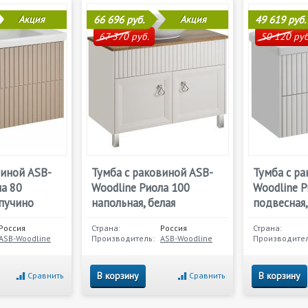
Акция
66 696 руб.
Акция
49 619 руб.
67 370 руб.
50 120 руб
виной ASB-
Тумба с раковиной ASB-
Тумба с р
ла 80
Woodline Риола 100
Woodline Р
апучино
напольная, белая
подвесная,
Россия
Страна:
Россия
Страна:
ASB-Woodline
Производитель:
ASB-Woodline
Производител
В корзину
В корзину
Сравнить
Сравнить