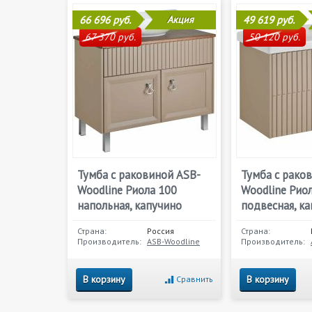
66 696 руб.
Акция
49 619 руб.
67 370 руб.
50 120 руб.
Тумба с раковиной ASB-
Тумба с рако
Woodline Риола 100
Woodline Рио
напольная, капучино
подвесная, к
Страна:
Россия
Страна:
Производитель:
ASB-Woodline
Производитель:
В корзину
В корзину
Сравнить