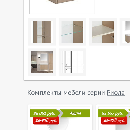
Комплекты мебели серии
Риола
86 061 руб.
Акция
65 657 руб.
86 930 руб.
66 320 руб.