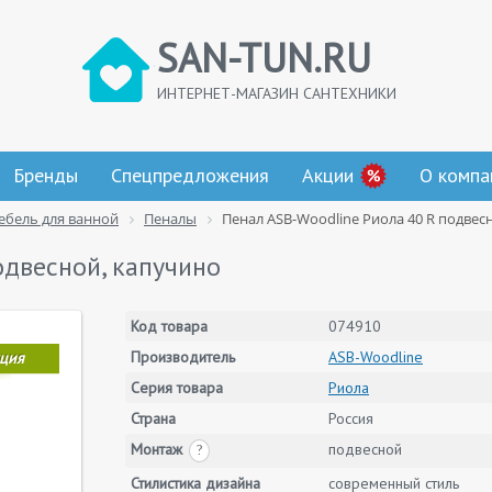
SAN-TUN.RU
ИНТЕРНЕТ-МАГАЗИН САНТЕХНИКИ
Бренды
Спецпредложения
Акции
О компа
ебель для ванной
Пеналы
Пенал ASB-Woodline Риола 40 R подвес
одвесной, капучино
Код товара
074910
Производитель
ASB-Woodline
ция
Серия товара
Риола
Страна
Россия
Монтаж
подвесной
?
Стилистика дизайна
современный стиль