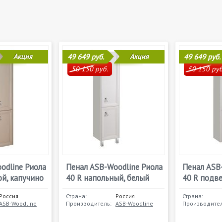
Акция
49 649 руб.
Акция
49 649 руб.
50 150 руб.
50 150 руб
odline Риола
Пенал ASB-Woodline Риола
Пенал ASB
ой, капучино
40 R напольный, белый
40 R подве
Россия
Страна:
Россия
Страна:
ASB-Woodline
Производитель:
ASB-Woodline
Производител