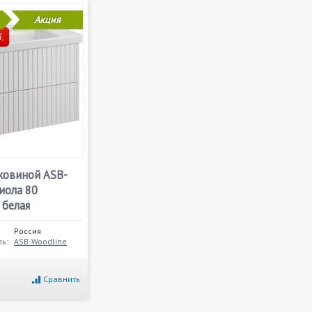
Акция
.
аковиной ASB-
иола 80
 белая
Россия
ь:
ASB-Woodline
Сравнить