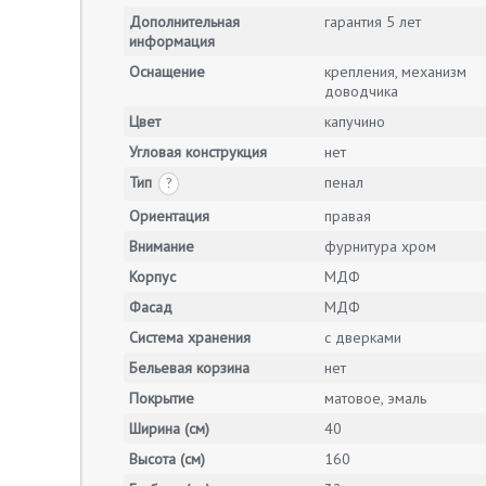
Дополнительная
гарантия 5 лет
информация
Оснащение
крепления, механизм
доводчика
Цвет
капучино
Угловая конструкция
нет
Тип
пенал
?
Ориентация
правая
Внимание
фурнитура хром
Корпус
МДФ
Фасад
МДФ
Система хранения
с дверками
Бельевая корзина
нет
Покрытие
матовое, эмаль
Ширина (см)
40
Высота (см)
160