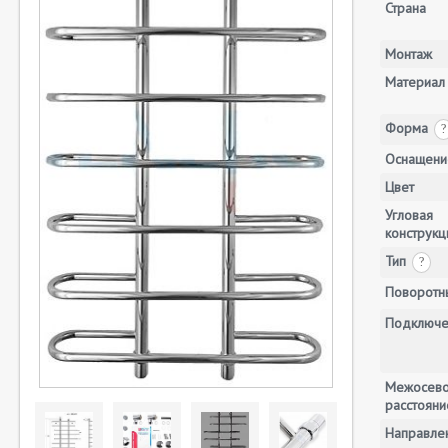
Страна
Монтаж
Материал
Форма
?
Оснащени
Цвет
Угловая
конструкц
Тип
?
Поворотн
Подключе
Межосев
расстояни
Направле