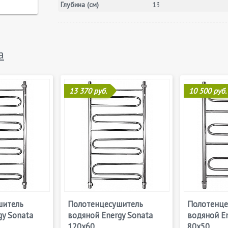
Глубина (см)
13
a
13 370 руб.
10 500 руб.
шитель
Полотенцесушитель
Полотенце
gy Sonata
водяной Energy Sonata
водяной En
120x60
80x50