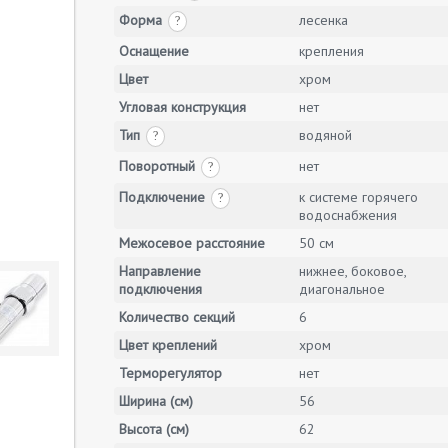
Форма
лесенка
?
Оснащение
крепления
Цвет
хром
Угловая конструкция
нет
Тип
водяной
?
Поворотный
нет
?
Подключение
к системе горячего
?
водоснабжения
Межосевое расстояние
50 см
Направление
нижнее, боковое,
подключения
диагональное
Количество секций
6
Цвет креплений
хром
Терморегулятор
нет
Ширина (см)
56
Высота (см)
62