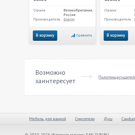
Страна:
Великобритания,
Страна:
Россия
Производитель:
Energy
Производитель:
В корзину
В корзину
Сравнить
Возможно
Полотенцесушител
заинтересует
Мебель для ванной
Смесители
Душ
Санфая
© 2010-2026 Интернет-магазин SAN-TUN.RU