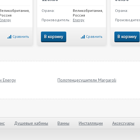
Великобритания,
Страна:
Великобритания,
Страна:
Россия
Россия
Energy
Производитель:
Energy
Производител
В корзину
В корзину
Сравнить
Сравнить
и Energy
Полотенцесушители Margaroli
нс
Душевые кабины
Ванны
Инсталляции
Аксессуары