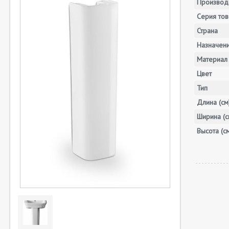
Производ
Серия тов
Страна
Назначен
Материал
Цвет
Тип
Длина (см
Ширина (с
Высота (с