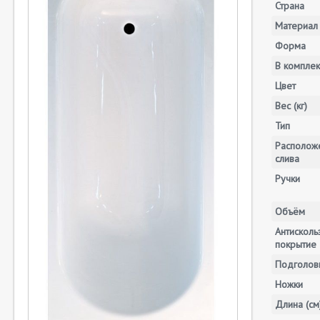
Страна
Материал
Форма
В комплек
Цвет
Вес (кг)
Тип
Располож
слива
Ручки
Объём
Антискол
покрытие
Подголов
Ножки
Длина (см