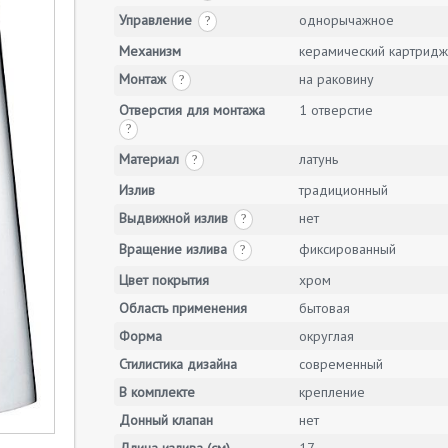
Управление
однорычажное
?
Механизм
керамический картридж
Монтаж
на раковину
?
Отверстия для монтажа
1 отверстие
?
Материал
латунь
?
Излив
традиционный
Выдвижной излив
нет
?
Вращение излива
фиксированный
?
Цвет покрытия
хром
Область применения
бытовая
Форма
округлая
Стилистика дизайна
современный
В комплекте
крепление
Донный клапан
нет