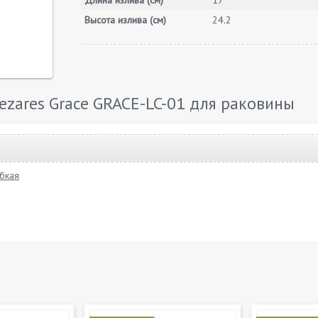
Длина излива (см)
17
Высота излива (см)
24.2
zares Grace GRACE-LC-01 для раковины
бкая