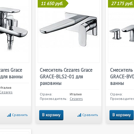
11 650 руб.
27 175 руб.
ares Grace
Смеситель Cezares Grace
Смеситель 
для ванны
GRACE-BLS2-01 для
GRACE-BVD
раковины
ванны
Италия
Cezares
Страна:
Италия
Страна:
Производитель:
Cezares
Производител
В корзину
В корзину
Сравнить
Сравнить