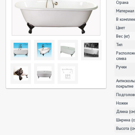
Страна
Материал
В комплек
Цвет
Вес (кг)
Тип
Располож
слива
Ручки
Антискол
покрытие
Подголов
Ножки
Длина (см
Ширина (с
Высота (с