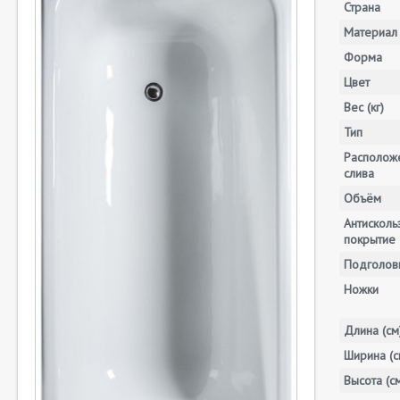
Страна
Материал
Форма
Цвет
Вес (кг)
Тип
Располож
слива
Объём
Антискол
покрытие
Подголов
Ножки
Длина (см
Ширина (с
Высота (с