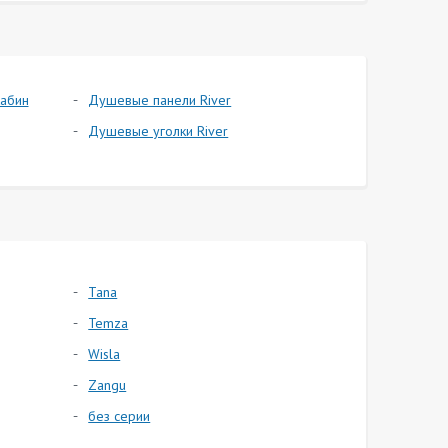
абин
Душевые панели River
Душевые уголки River
Tana
Temza
Wisla
Zangu
без серии