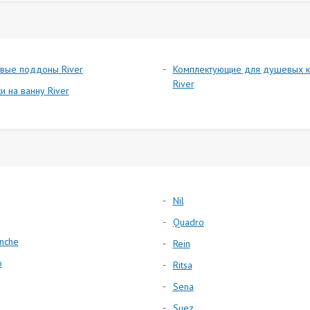
вые поддоны River
Комплектующие для душевых к
River
и на ванну River
Nil
Quadro
nche
Rein
o
Ritsa
Sena
Suez