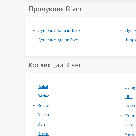
Продукция River
Душевые кабины River
Душе
Душевые двери River
Шторк
Коллекции River
Baikal
Dunay
Bering
Elba
Bosfor
La Ma
Desna
Moer
Don
Nara
Dreike
Neva