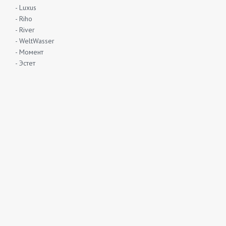
- Luxus
- Riho
- River
- WeltWasser
- Момент
- Эстет