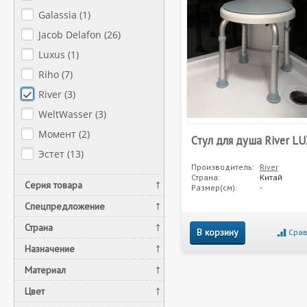
Galassia (
1
)
Jacob Delafon (
26
)
Luxus (
1
)
Riho (
7
)
River (
3
)
WeltWasser (
3
)
Момент (
2
)
Стул для душа River L
Эстет (
13
)
Производитель:
River
Страна:
Китай
Серия товара
Размер(см):
-
Спецпредложение
Страна
В корзину
Срав
Назначение
Материал
Цвет