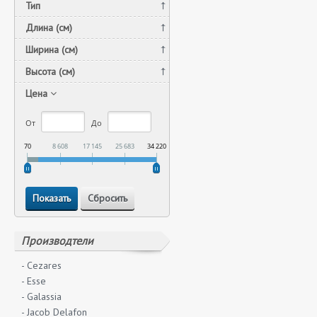
Тип
Длина (см)
Ширина (см)
Высота (см)
Цена
От
До
70
8 608
17 145
25 683
34 220
Производтели
- Cezares
- Esse
- Galassia
- Jacob Delafon