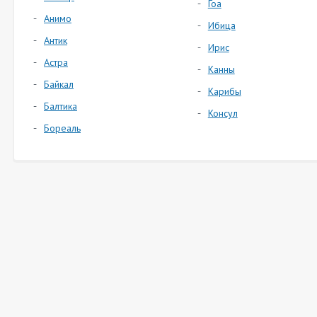
Гоа
Анимо
Ибица
Антик
Ирис
Астра
Канны
Байкал
Карибы
Балтика
Консул
Бореаль