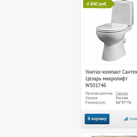
6 840 руб.
Унитаз-компакт Санте
Цезарь микролифт
W301746
Производитель:
Сантек
Страна:
Россия
Размер(см):
66*37*76
В корзину
Срав