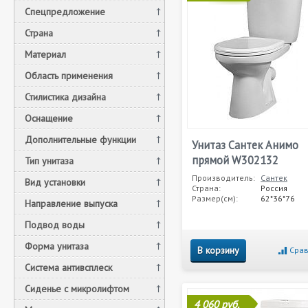
Спецпредложение
Страна
Материал
Область применения
Стилистика дизайна
Оснащение
Дополнительные функции
Унитаз Сантек Анимо
прямой W302132
Тип унитаза
Производитель:
Сантек
Вид установки
Страна:
Россия
Размер(см):
62*36*76
Направление выпуска
Подвод воды
Форма унитаза
В корзину
Срав
Система антивсплеск
Сиденье с микролифтом
4 060 руб.