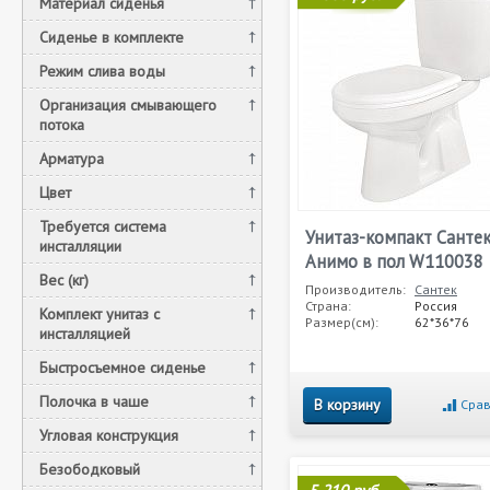
Материал сиденья
Сиденье в комплекте
Режим слива воды
Организация смывающего
потока
Арматура
Цвет
Требуется система
Унитаз-компакт Санте
инсталляции
Анимо в пол W110038
Вес (кг)
Производитель:
Сантек
Страна:
Россия
Комплект унитаз c
Размер(см):
62*36*76
инсталляцией
Быстросъемное сиденье
Полочка в чаше
В корзину
Срав
Угловая конструкция
Безободковый