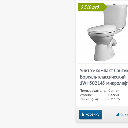
5 510 руб.
Унитаз-компакт Санте
Бореаль классический
1WH302145 микролиф
Производитель:
Сантек
Страна:
Россия
Размер(см):
67*36*75
В корзину
Срав