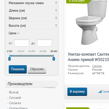
5 210 руб.
Механизм спуска слива
Длина (см)
Ширина (см)
Высота (см)
Цена
От
До
2 550
24 023
45 495
66 968
88 440
Унитаз-компакт Санте
Анимо прямой W3021
Производитель:
Сантек
Страна:
Россия
Размер(см):
62*36*76
Производтели
В корзину
Срав
- Bravat
- Cersanit
- Cezares
- Gustavsberg