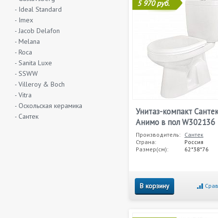
5 970 руб.
- Ideal Standard
- Imex
- Jacob Delafon
- Melana
- Roca
- Sanita Luxe
- SSWW
- Villeroy & Boch
- Vitra
- Оскольская керамика
Унитаз-компакт Санте
- Сантек
Анимо в пол W302136
Производитель:
Сантек
Страна:
Россия
Размер(см):
62*38*76
В корзину
Срав