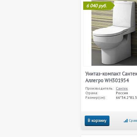
6 040 руб.
Унитаз-компакт Санте
Аллегро WH301954
Производитель:
Сантек
Страна:
Россия
Размер(см):
66*34.2*81.
В корзину
Срав