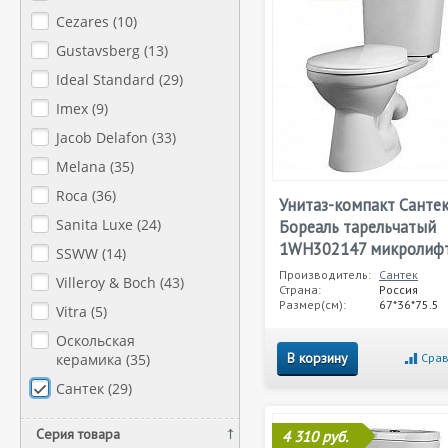
Cezares (
10
)
Gustavsberg (
13
)
Ideal Standard (
29
)
Imex (
9
)
Jacob Delafon (
33
)
Melana (
35
)
Roca (
36
)
Унитаз-компакт Санте
Sanita Luxe (
24
)
Бореаль тарельчатый
1WH302147 микролиф
SSWW (
14
)
Производитель:
Сантек
Villeroy & Boch (
43
)
Страна:
Россия
Размер(см):
67*36*75.5
Vitra (
5
)
Оскольская
В корзину
керамика (
35
)
Срав
Сантек (
29
)
Серия товара
4 310 руб.