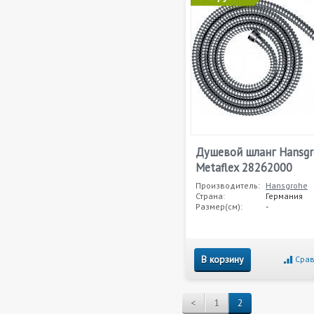
Душевой шланг Hansgr
Metaflex 28262000
Производитель:
Hansgrohe
Страна:
Германия
Размер(см):
-
В корзину
Срав
<
1
2