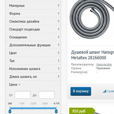
Материал
Форма
Стилистика дизайна
Стандарт подводки
Оснащение
Дополнительные функции
Душевой шланг Hansgr
Цвет
Metaflex 28266000
Тип
Производитель:
Hansgrohe
Страна:
Германия
Исполнение шланга
Размер(см):
-
Длина шланга, см
Цена
В корзину
Срав
От
До
548
1 591
2 633
3 676
4 718
910 руб.