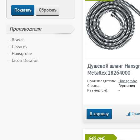
Производтели
- Bravat
- Cezares
- Hansgrohe
- Jacob Delafon
Душевой шланг Hansgr
Metaflex 28264000
Производитель:
Hansgrohe
Страна:
Германия
Размер(см):
-
В корзину
Срав
640 руб.