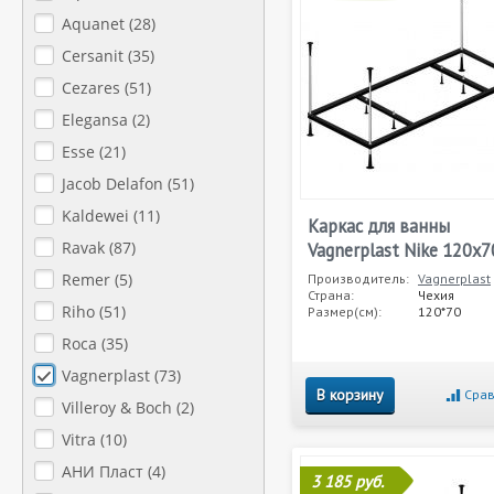
Aquanet (
28
)
Cersanit (
35
)
Cezares (
51
)
Elegansa (
2
)
Esse (
21
)
Jacob Delafon (
51
)
Kaldewei (
11
)
Каркас для ванны
Ravak (
87
)
Vagnerplast Nike 120x7
Remer (
5
)
Производитель:
Vagnerplast
Страна:
Чехия
Riho (
51
)
Размер(см):
120*70
Roca (
35
)
Vagnerplast (
73
)
В корзину
Срав
Villeroy & Boch (
2
)
Vitra (
10
)
АНИ Пласт (
4
)
3 185 руб.