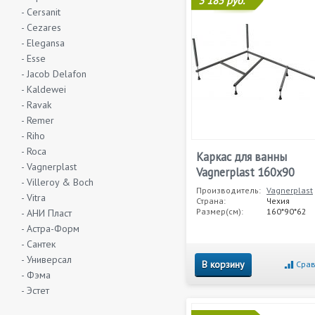
3 185 руб.
- Cersanit
- Cezares
- Elegansa
- Esse
- Jacob Delafon
- Kaldewei
- Ravak
- Remer
- Riho
- Roca
Каркас для ванны
- Vagnerplast
Vagnerplast 160х90
- Villeroy & Boch
Производитель:
Vagnerplast
- Vitra
Страна:
Чехия
Размер(см):
160*90*62
- АНИ Пласт
- Астра-Форм
- Сантек
- Универсал
В корзину
Срав
- Фэма
- Эстет