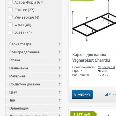
Астра-Форм (
67
)
Сантек (
27
)
Универсал (
4
)
Фэма (
40
)
Эстет (
74
)
Серия товара
Спецпредложение
Каркас для ванны
Vagnerplast Charitka
Страна
Производитель:
Vagnerplast
Назначение
Страна:
Чехия
Размер(см):
170*75
Материал
Стилистика дизайна
Цвет
В корзину
Срав
Тип
Ориентация
3 185 руб.