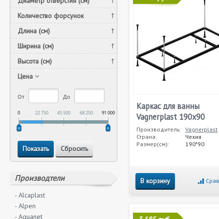
Диаметр отверстия (см)
Количество форсунок
Длина (см)
Ширина (см)
Высота (см)
Цена
От
До
Каркас для ванны
0
22 750
45 500
68 250
91 000
Vagnerplast 190х90
Производитель:
Vagnerplast
Страна:
Чехия
Размер(см):
190*90
Производтели
В корзину
Срав
- Alcaplast
- Alpen
- Aquanet