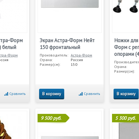
стра-Форм
Экран Астра-Форм Нейт
Ножки для
) белый
150 фронтальный
Форм с ре
опорами (4
стра-Форм
Производитель:
Астра-Форм
оссия
Страна:
Россия
Производител
Размер(см):
150
Страна:
Размер(см):
В корзину
В корзину
Сравнить
Сравнить
9 500 руб.
5 300 руб.