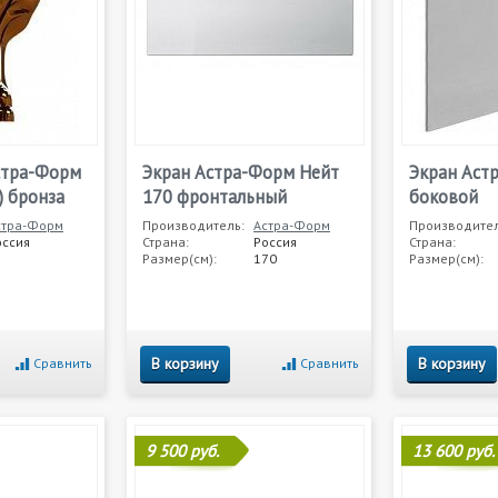
стра-Форм
Экран Астра-Форм Нейт
Экран Аст
) бронза
170 фронтальный
боковой
стра-Форм
Производитель:
Астра-Форм
Производител
оссия
Страна:
Россия
Страна:
Размер(см):
170
Размер(см):
В корзину
В корзину
Сравнить
Сравнить
9 500 руб.
13 600 руб.