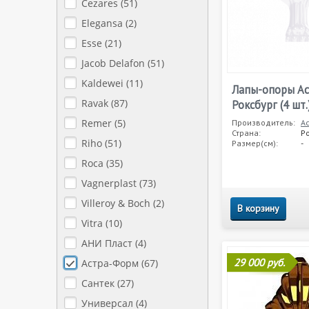
Cezares (
51
)
Elegansa (
2
)
Esse (
21
)
Jacob Delafon (
51
)
Kaldewei (
11
)
Лапы-опоры А
Ravak (
87
)
Роксбург (4 шт.
Remer (
5
)
Производитель:
А
Страна:
Р
Riho (
51
)
Размер(см):
-
Roca (
35
)
Vagnerplast (
73
)
Villeroy & Boch (
2
)
В корзину
Vitra (
10
)
АНИ Пласт (
4
)
29 000 руб.
Астра-Форм (
67
)
Сантек (
27
)
Универсал (
4
)