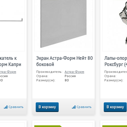
атель к
Экран Астра-Форм Нейт 80
Лапы-опор
орм Капри
боковой
Роксбург (
стра-Форм
Производитель:
Астра-Форм
Производител
оссия
Страна:
Россия
Страна:
80
Размер(см):
80
Размер(см):
В корзину
В корзину
Сравнить
Сравнить