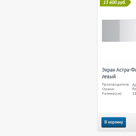
13 600 руб.
Экран Астра-Ф
левый
Производитель:
А
Страна:
Р
Размер(см):
1
В корзину