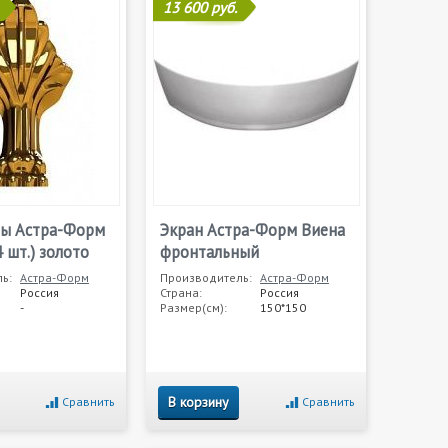
13 600 руб.
ы Астра-Форм
Экран Астра-Форм Виена
4 шт.) золото
фронтальный
ь:
Астра-Форм
Производитель:
Астра-Форм
Россия
Страна:
Россия
-
Размер(см):
150*150
В корзину
Сравнить
Сравнить