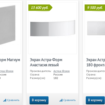
13 600 руб.
9 500 руб.
орм Магнум
Экран Астра-Форм
Экран Аст
Анастасия левый
180 фронт
стра-Форм
Производитель:
Астра-Форм
Производител
оссия
Страна:
Россия
Страна:
0
Размер(см):
182
Размер(см):
В корзину
В корзину
Сравнить
Сравнить