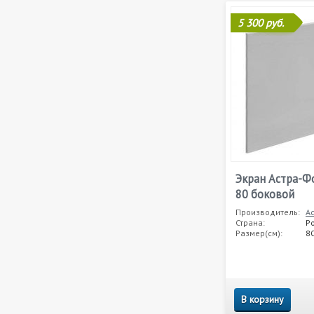
5 300 руб.
Экран Астра-Ф
80 боковой
Производитель:
А
Страна:
Р
Размер(см):
8
В корзину