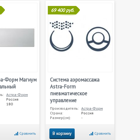
69 400 руб.
ра-Форм Магнум
Система аэромассажа
альный
Astra-Form
пневматическое
ь:
Астра-Форм
Россия
управление
180
Производитель:
Астра-Форм
Страна:
Россия
Размер(см):
-
В корзину
Сравнить
Сравнить