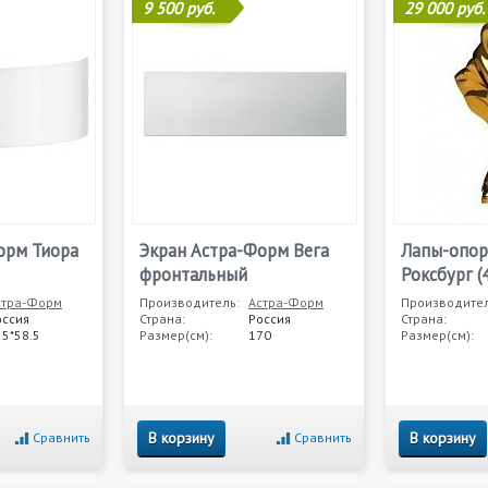
9 500 руб.
29 000 руб.
орм Тиора
Экран Астра-Форм Вега
Лапы-опор
фронтальный
Роксбург (
стра-Форм
Производитель:
Астра-Форм
Производител
оссия
Страна:
Россия
Страна:
55*58.5
Размер(см):
170
Размер(см):
В корзину
В корзину
Сравнить
Сравнить