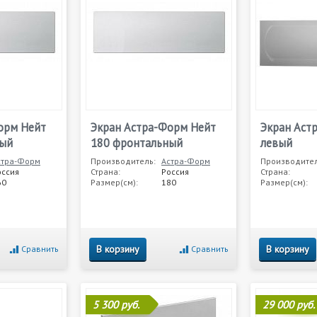
орм Нейт
Экран Астра-Форм Нейт
Экран Аст
ный
180 фронтальный
левый
стра-Форм
Производитель:
Астра-Форм
Производител
оссия
Страна:
Россия
Страна:
60
Размер(см):
180
Размер(см):
В корзину
В корзину
Сравнить
Сравнить
5 300 руб.
29 000 руб.