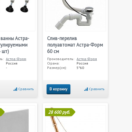
 ванны Астра-
Слив-перелив
гулируемыми
полуавтомат Астра-Форм
 шт)
60 см
ь:
Астра-Форм
Производитель:
Астра-Форм
Россия
Страна:
Россия
-
Размер(см):
5*60
В корзину
Сравнить
Сравнить
28 600 руб.