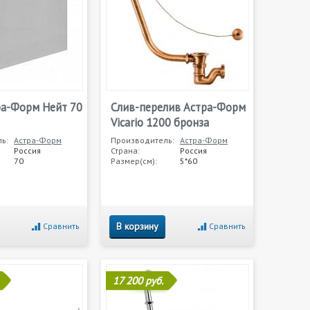
ра-Форм Нейт 70
Слив-перелив Астра-Форм
Vicario 1200 бронза
ь:
Астра-Форм
Производитель:
Астра-Форм
Россия
Страна:
Россия
70
Размер(см):
5*60
В корзину
Сравнить
Сравнить
17 200 руб.