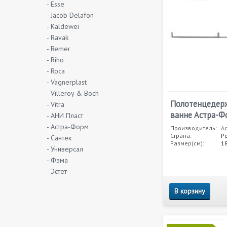
- Esse
- Jacob Delafon
- Kaldewei
- Ravak
- Remer
- Riho
- Roca
- Vagnerplast
- Villeroy & Boch
Полотенцедерж
- Vitra
ванне Астра-Ф
- АНИ Пласт
- Астра-Форм
Производитель:
А
Страна:
Р
- Сантек
Размер(см):
1
- Универсал
- Фэма
- Эстет
В корзину