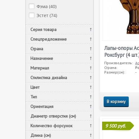
Фэма (
40
)
Эстет (
74
)
Серия товара
Спецпредложение
Лапы-опоры А
Страна
Роксбург (4 шт.
Назначение
Производитель:
А
Материал
Страна:
Р
Размер(см):
-
Стилистика дизайна
Цвет
Тип
В корзину
Ориентация
Диаметр отверстия (см)
Количество форсунок
9 500 руб.
Длина (см)