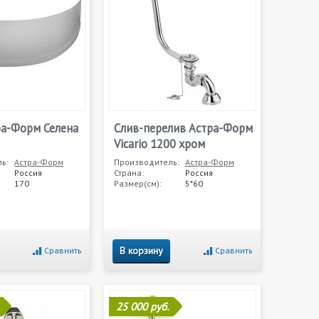
ра-Форм Селена
Слив-перелив Астра-Форм
Vicario 1200 хром
ь:
Астра-Форм
Производитель:
Астра-Форм
Россия
Страна:
Россия
170
Размер(см):
5*60
В корзину
Сравнить
Сравнить
25 000 руб.