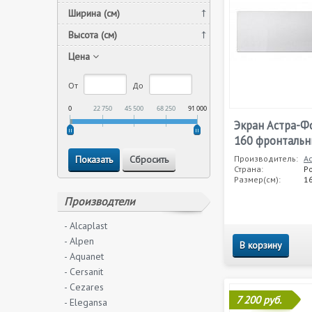
Ширина (см)
Высота (см)
Цена
От
До
0
22 750
45 500
68 250
91 000
Экран Астра-Ф
160 фронталь
Производитель:
А
Страна:
Р
Размер(см):
1
Производтели
- Alcaplast
- Alpen
В корзину
- Aquanet
- Cersanit
- Cezares
7 200 руб.
- Elegansa