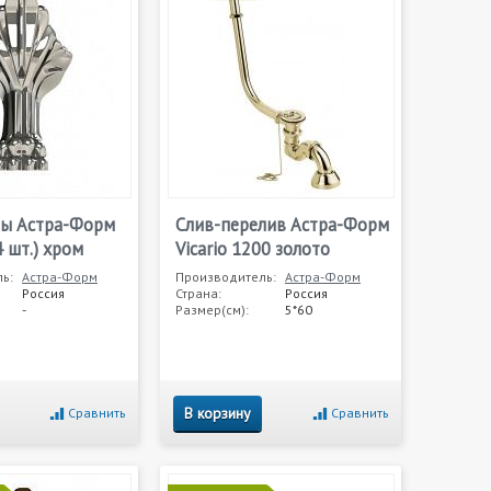
ы Астра-Форм
Слив-перелив Астра-Форм
4 шт.) хром
Vicario 1200 золото
ь:
Астра-Форм
Производитель:
Астра-Форм
Россия
Страна:
Россия
-
Размер(см):
5*60
В корзину
Сравнить
Сравнить