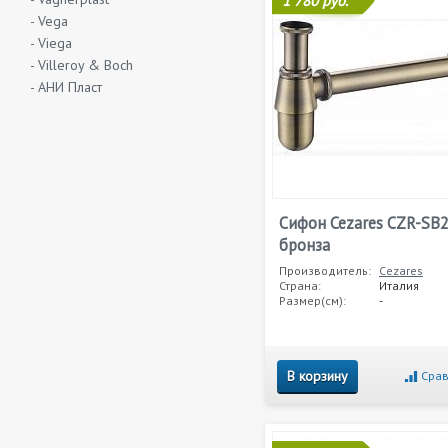
1 780 руб.
- Vega
- Viega
- Villeroy & Boch
- АНИ Пласт
Сифон Cezares CZR-SB
бронза
Производитель:
Cezares
Страна:
Италия
Размер(см):
-
В корзину
Срав