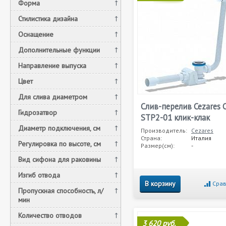
Форма
Стилистика дизайна
Оснащение
Дополнительные функции
Направление выпуска
Цвет
Для слива диаметром
Слив-перелив Cezares 
Гидрозатвор
STP2-01 клик-клак
Диаметр подключения, см
Производитель:
Cezares
Страна:
Италия
Регулировка по высоте, см
Размер(см):
-
Вид сифона для раковины
Изгиб отвода
В корзину
Срав
Пропускная способность, л/
мин
Количество отводов
3 620 руб.