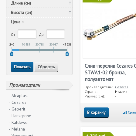
Длина (см)
Высота (см)
Цена
От
До
240
10 489
20 738
30 987
41 236
Слив-перелив Cezares 
STWA1-02 бронза,
полуавтомат
Производтели
Производитель:
Cezares
Страна:
Италия
- Alcaplast
Размер(см):
-
- Cezares
- Geberit
В корзину
Срав
- Hansgrohe
- Kaldewei
- Melana
- Vagnerplast