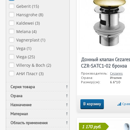
Geberit (
15
)
Hansgrohe (
8
)
Kaldewei (
3
)
Melana (
4
)
Vagnerplast (
1
)
Vega (
1
)
Viega (
25
)
Донный клапан Cezare
Villeroy & Boch (
2
)
CZR-SATC1-02 бронза
АНИ Пласт (
3
)
Производитель:
Cezares
Страна:
Италия
Размер(см):
6.6*10
Серия товара
Страна
В корзину
Срав
Назначение
Материал
Область применения
1 170 руб.