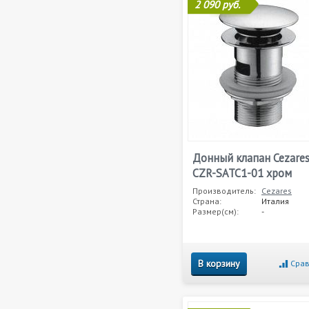
2 090 руб.
Донный клапан Cezare
CZR-SATC1-01 хром
Производитель:
Cezares
Страна:
Италия
Размер(см):
-
В корзину
Срав