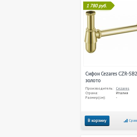
1 780 руб.
Сифон Cezares CZR-SB
золото
Производитель:
Cezares
Страна:
Италия
Размер(см):
-
В корзину
Срав