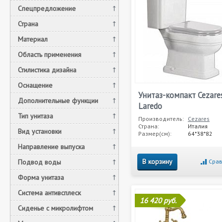
Спецпредложение
Страна
Материал
Область применения
Стилистика дизайна
Оснащение
Унитаз-компакт Cezare
Дополнительные функции
Laredo
Тип унитаза
Производитель:
Cezares
Страна:
Италия
Вид установки
Размер(см):
64*38*82
Направление выпуска
В корзину
Подвод воды
Срав
Форма унитаза
Система антивсплеск
16 420 руб.
Сиденье с микролифтом