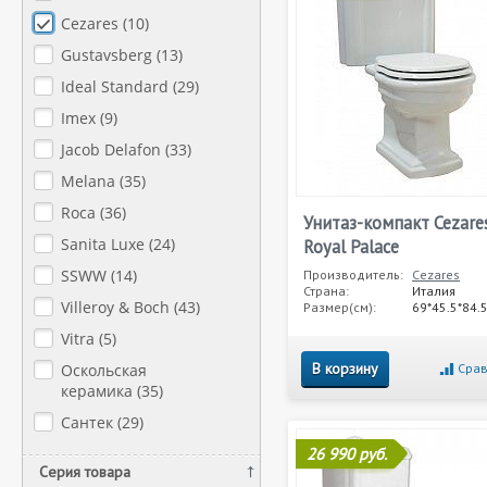
Cezares (
10
)
Gustavsberg (
13
)
Ideal Standard (
29
)
Imex (
9
)
Jacob Delafon (
33
)
Melana (
35
)
Roca (
36
)
Унитаз-компакт Cezare
Sanita Luxe (
24
)
Royal Palace
SSWW (
14
)
Производитель:
Cezares
Страна:
Италия
Villeroy & Boch (
43
)
Размер(см):
69*45.5*84.
Vitra (
5
)
В корзину
Оскольская
Срав
керамика (
35
)
Сантек (
29
)
26 990 руб.
Серия товара