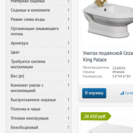
Материал сиденья
Сиденье в комплекте
Режим слива воды
Организация смывающего
потока
Арматура
Цвет
Унитаз подвесной Ceza
King Palace
Требуется система
инсталляции
Производитель:
Cezares
Страна:
Италия
Вес (кг)
Размер(см):
54*39.6*30
Комплект унитаз c
инсталляцией
В корзину
Срав
Быстросъемное сиденье
Полочка в чаше
26 610 руб.
Угловая конструкция
Безободковый