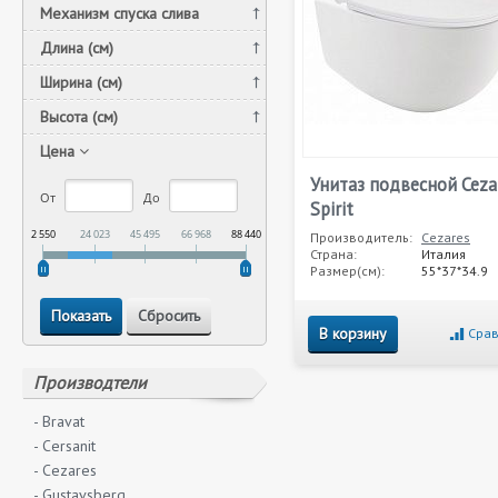
Механизм спуска слива
Длина (см)
Ширина (см)
Высота (см)
Цена
Унитаз подвесной Ceza
От
До
Spirit
2 550
24 023
45 495
66 968
88 440
Производитель:
Cezares
Страна:
Италия
Размер(см):
55*37*34.9
В корзину
Срав
Производтели
- Bravat
- Cersanit
- Cezares
- Gustavsberg