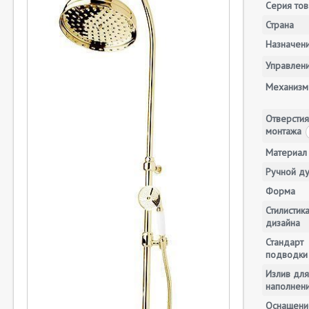
Серия тов
Страна
Назначен
Управлен
Механизм
Отверстия
монтажа
Материал
Ручной д
Форма
Стилистик
дизайна
Стандарт
подводки
Излив для
наполнени
Оснащени