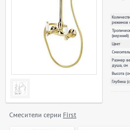
Количеств
режимов 
Тропичес
(верхний)
Цвет
Смесител
Размер в
душа, см
Высота (с
Глубина (с
Смесители серии
First