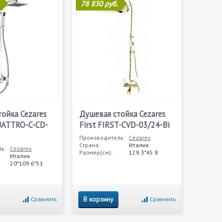
78 830 руб.
ойка Cezares
Душевая стойка Cezares
UATTRO-C-CD-
First FIRST-CVD-03/24-Bi
Производитель:
Cezares
Страна:
Италия
ь:
Cezares
Размер(см):
129.3*45.8
Италия
20*109.6*51
В корзину
Сравнить
Сравнить