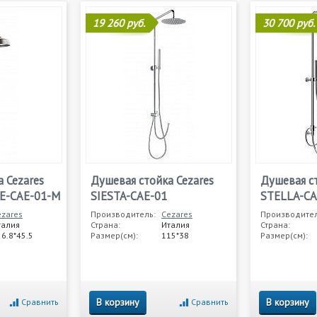
19 260 руб.
30 700 руб.
 Cezares
Душевая стойка Cezares
Душевая ст
GE-CAE-01-M
SIESTA-CAE-01
STELLA-CA
ezares
Производитель:
Cezares
Производител
талия
Страна:
Италия
Страна:
6.8*45.5
Размер(см):
115*38
Размер(см):
В корзину
В корзину
Сравнить
Сравнить