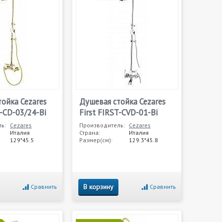
ойка Cezares
Душевая стойка Cezares
T-CD-03/24-Bi
First FIRST-CVD-01-Bi
ь:
Cezares
Производитель:
Cezares
Италия
Страна:
Италия
129*45.5
Размер(см):
129.3*45.8
В корзину
Сравнить
Сравнить