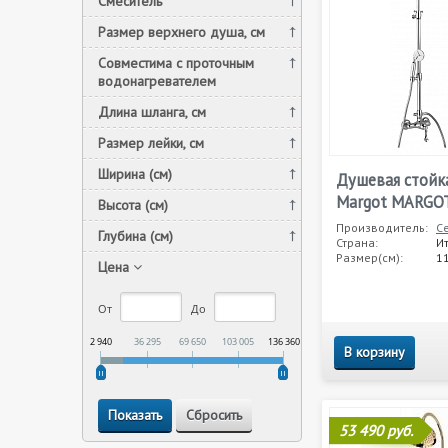
Смеситель
Размер верхнего душа, см
Совместима с проточным
водонагревателем
Длина шланга, см
Размер лейки, см
Ширина (см)
Душевая стойка
Margot MARGO
Высота (см)
Производитель:
C
Глубина (см)
Страна:
И
Размер(см):
1
Цена
От
До
2 940
36 295
69 650
103 005
136 360
В корзину
53 490 руб.