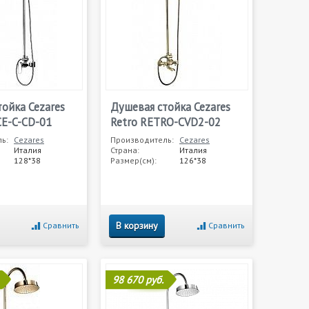
ойка Cezares
Душевая стойка Cezares
CE-C-CD-01
Retro RETRO-CVD2-02
ь:
Cezares
Производитель:
Cezares
Италия
Страна:
Италия
128*38
Размер(см):
126*38
В корзину
Сравнить
Сравнить
98 670 руб.