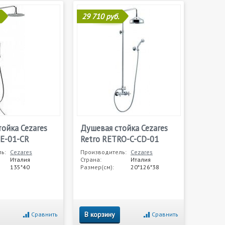
29 710 руб.
ойка Cezares
Душевая стойка Cezares
E-01-CR
Retro RETRO-C-CD-01
ь:
Cezares
Производитель:
Cezares
Италия
Страна:
Италия
135*40
Размер(см):
20*126*38
В корзину
Сравнить
Сравнить