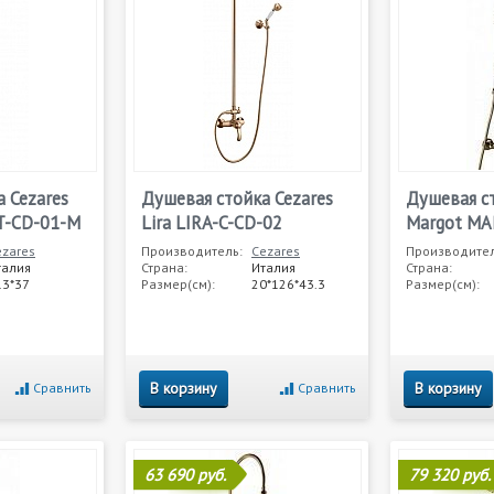
 Cezares
Душевая стойка Cezares
Душевая ст
T-CD-01-M
Lira LIRA-C-CD-02
Margot MA
ezares
Производитель:
Cezares
Производител
талия
Страна:
Италия
Страна:
13*37
Размер(см):
20*126*43.3
Размер(см):
В корзину
В корзину
Сравнить
Сравнить
63 690 руб.
79 320 руб.