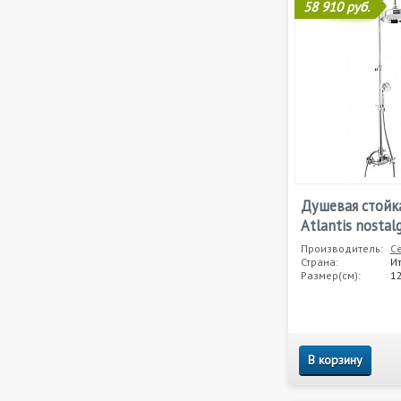
58 910 руб.
Душевая стойка
Atlantis nostal
Производитель:
C
Страна:
И
Размер(см):
1
В корзину