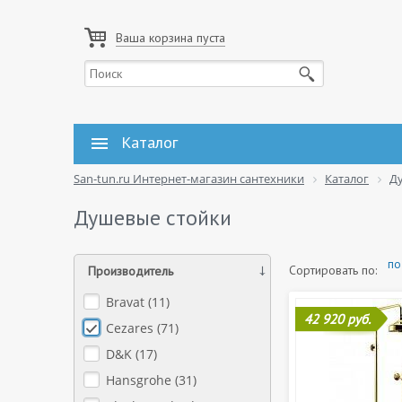
Ваша корзина пуста
Каталог
San-tun.ru Интернет-магазин сантехники
Каталог
Д
Душевые стойки
по
Сортировать по:
Производитель
Bravat (
11
)
42 920 руб.
Cezares (
71
)
D&K (
17
)
Hansgrohe (
31
)