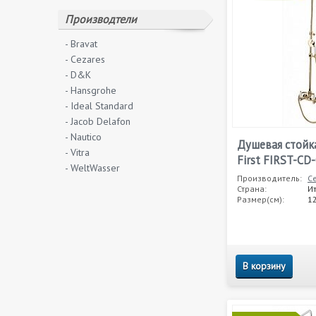
Производтели
- Bravat
- Cezares
- D&K
- Hansgrohe
- Ideal Standard
- Jacob Delafon
- Nautico
Душевая стойка
- Vitra
First FIRST-CD-
- WeltWasser
Производитель:
C
Страна:
И
Размер(см):
1
В корзину