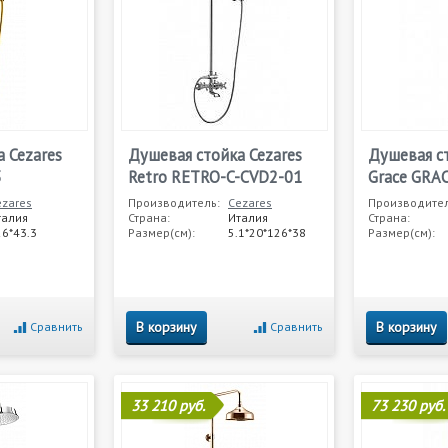
 Cezares
Душевая стойка Cezares
Душевая ст
3
Retro RETRO-C-CVD2-01
Grace GRA
ezares
Производитель:
Cezares
Производител
талия
Страна:
Италия
Страна:
26*43.3
Размер(см):
5.1*20*126*38
Размер(см):
В корзину
В корзину
Сравнить
Сравнить
33 210 руб.
73 230 руб.