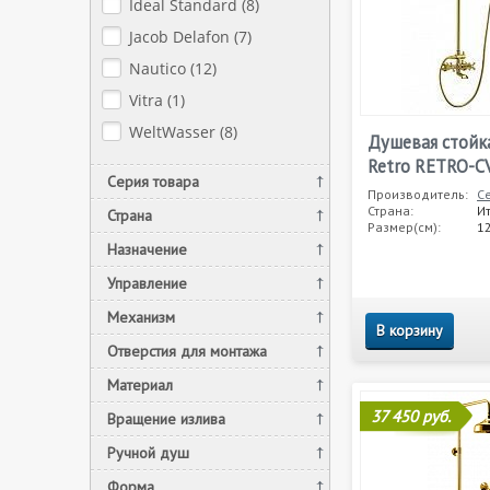
Ideal Standard (
8
)
Jacob Delafon (
7
)
Nautico (
12
)
Vitra (
1
)
WeltWasser (
8
)
Душевая стойка
Retro RETRO-C
Серия товара
Производитель:
C
Страна:
И
Страна
Размер(см):
1
Назначение
Управление
Механизм
В корзину
Отверстия для монтажа
Материал
37 450 руб.
Вращение излива
Ручной душ
Форма