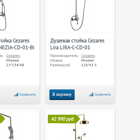
ойка Cezares
Душевая стойка Cezares
NEZIA-CD-01-Bi
Lira LIRA-C-CD-01
ь:
Cezares
Производитель:
Cezares
Италия
Страна:
Италия
21*134*48
Размер(см):
126*43.3
В корзину
Сравнить
Сравнить
42 990 руб.