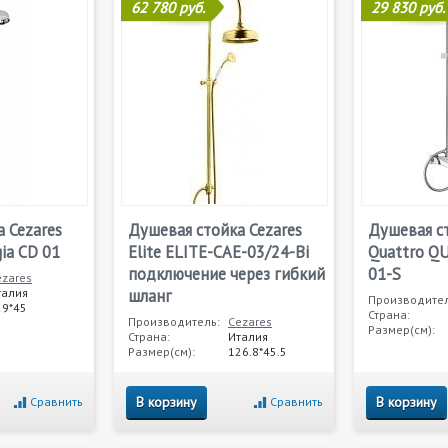
62 780 руб.
29 830 руб.
 Cezares
Душевая стойка Cezares
Душевая ст
gia CD 01
Elite ELITE-CAE-03/24-Bi
Quattro Q
подключение через гибкий
01-S
ezares
талия
шланг
Производител
29*45
Страна:
Производитель:
Cezares
Размер(см):
Страна:
Италия
Размер(см):
126.8*45.5
В корзину
В корзину
Сравнить
Сравнить