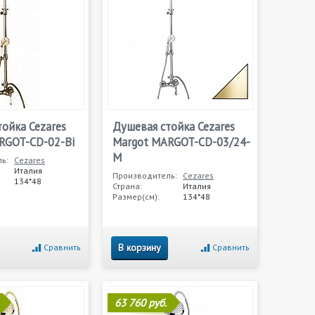
ойка Cezares
Душевая стойка Cezares
RGOT-CD-02-Bi
Margot MARGOT-CD-03/24-
M
ь:
Cezares
Италия
Производитель:
Cezares
134*48
Страна:
Италия
Размер(см):
134*48
В корзину
Сравнить
Сравнить
63 760 руб.