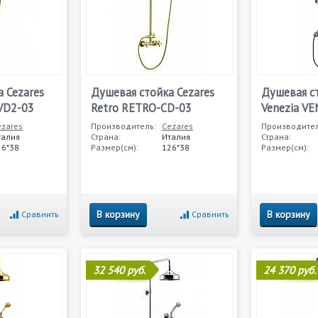
 Cezares
Душевая стойка Cezares
Душевая ст
VD2-03
Retro RETRO-CD-03
Venezia VE
ezares
Производитель:
Cezares
Производител
талия
Страна:
Италия
Страна:
26*38
Размер(см):
126*38
Размер(см):
В корзину
В корзину
Сравнить
Сравнить
32 540 руб.
24 370 руб.