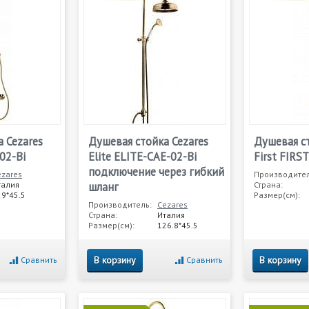
 Cezares
Душевая стойка Cezares
Душевая ст
02-Bi
Elite ELITE-CAE-02-Bi
First FIRS
подключение через гибкий
ezares
Производител
талия
шланг
Страна:
29*45.5
Размер(см):
Производитель:
Cezares
Страна:
Италия
Размер(см):
126.8*45.5
В корзину
В корзину
Сравнить
Сравнить