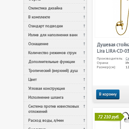
Стилистика дизайна
В комплекте
Стандарт подводки
Излив для наполнения ванн
Оснащение
Душевая стойка
Lira LIRA-CD-0
Количество режимов струи
Производитель:
C
Дополнительные функции
Страна:
И
Размер(см):
1
Тропический (верхний) душ
Цвет
Угловая конструкция
В корзину
Исполнение шланга
Система против известковых
отложений
72 210 руб.
Расход воды, л/мин