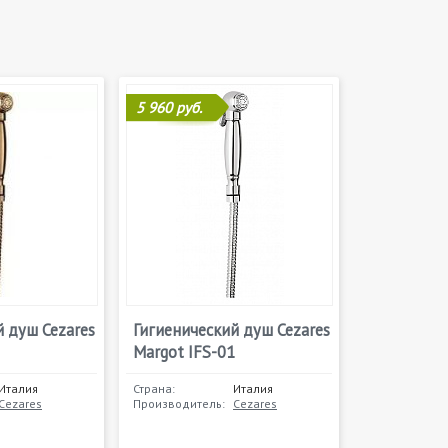
5 960 руб.
й душ Cezares
Гигиенический душ Cezares
Margot IFS-01
Италия
Страна:
Италия
Cezares
Производитель:
Cezares