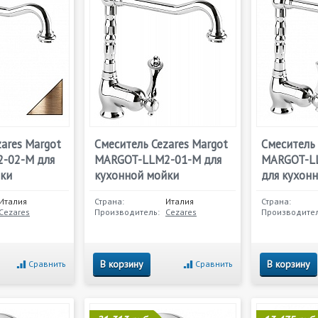
ares Margot
Смеситель Cezares Margot
Смеситель 
-02-M для
MARGOT-LLM2-01-M для
MARGOT-LL
ки
кухонной мойки
для кухон
Италия
Страна:
Италия
Страна:
Cezares
Производитель:
Cezares
Производител
В корзину
В корзину
Сравнить
Сравнить