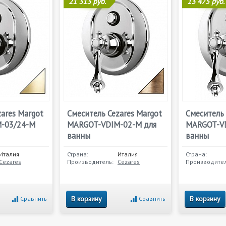
21 313 руб.
13 475 руб.
ares Margot
Смеситель Cezares Margot
Смеситель 
-03/24-M
MARGOT-VDIM-02-M для
MARGOT-VD
ванны
ванны
Италия
Страна:
Италия
Страна:
Cezares
Производитель:
Cezares
Производител
В корзину
В корзину
Сравнить
Сравнить