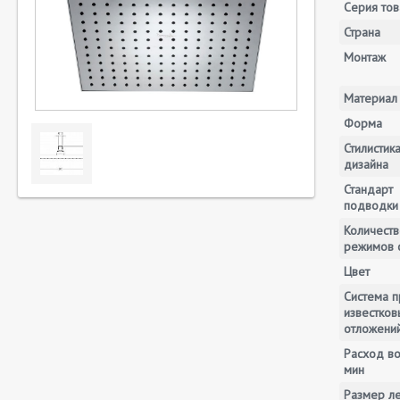
Серия тов
Страна
Монтаж
Материал
Форма
Стилистик
дизайна
Стандарт
подводки
Количеств
режимов 
Цвет
Система п
известков
отложени
Расход во
мин
Размер ле