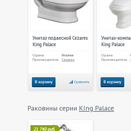
Унитаз подвесной Cezares
Унитаз-компа
King Palace
King Palace
Страна:
Италия
Страна:
Производитель:
Cezares
Производитель:
В корзину
В корзину
Сравнить
Раковины серии
King Palace
21 740 руб.