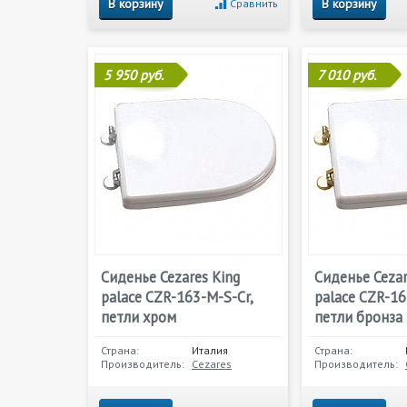
В корзину
В корзину
Сравнить
5 950 руб.
7 010 руб.
Сиденье Cezares King
Сиденье Cezar
palace CZR-163-M-S-Cr,
palace CZR-16
петли хром
петли бронза
Страна:
Италия
Страна:
Производитель:
Cezares
Производитель: