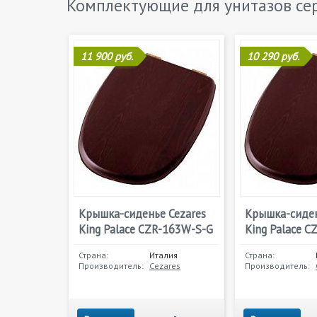
Комплектующие для унитазов с
11 900 руб.
10 290 руб.
Крышка-сиденье Cezares
Крышка-сиден
King Palace CZR-163W-S-G
King Palace C
Страна:
Италия
Страна:
Производитель:
Cezares
Производитель: