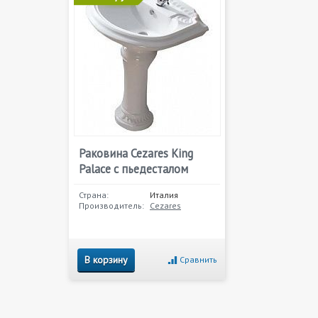
Раковина Cezares King
Palace с пьедесталом
Страна:
Италия
Производитель:
Cezares
В корзину
Сравнить