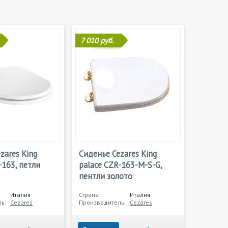
7 010 руб.
zares King
Сиденье Cezares King
-163, петли
palace CZR-163-M-S-G,
пентли золото
Италия
Страна:
Италия
ь:
Cezares
Производитель:
Cezares