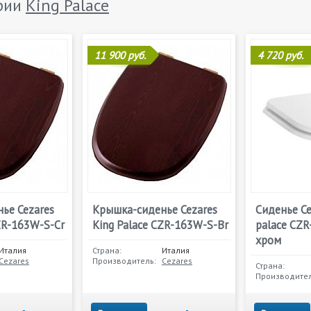
ерии
King Palace
11 900 руб.
4 720 руб.
ье Cezares
Крышка-сиденье Cezares
Cиденье Ce
ZR-163W-S-Cr
King Palace CZR-163W-S-Br
palace CZR
хром
Италия
Страна:
Италия
Cezares
Производитель:
Cezares
Страна:
Производител