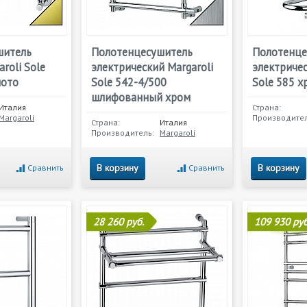
шитель
Полотенцесушитель
Полотенце
roli Sole
электрический Margaroli
электричес
лото
Sole 542-4/500
Sole 585 х
шлифованный хром
Италия
Страна:
Margaroli
Производител
Страна:
Италия
Производитель:
Margaroli
В корзину
В корзину
Сравнить
Сравнить
28 260 руб.
109 930 руб