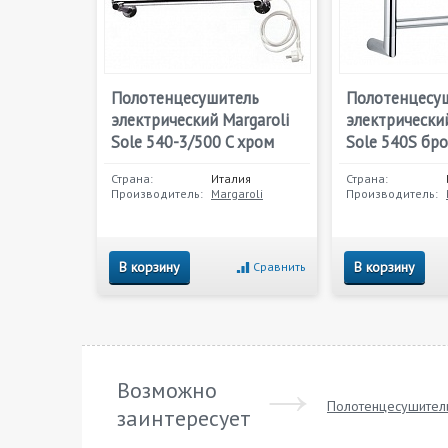
Полотенцесушитель
Полотенцесу
электрический Margaroli
электрический
Sole 540-3/500 C хром
Sole 540S бр
Страна:
Италия
Страна:
Производитель:
Margaroli
Производитель:
В корзину
В корзину
Сравнить
Возможно
Полотенцесушител
заинтересует