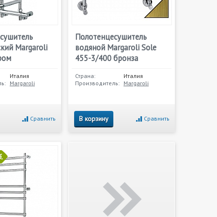
сушитель
Полотенцесушитель
кий Margaroli
водяной Margaroli Sole
ром
455-3/400 бронза
Италия
Страна:
Италия
ь:
Margaroli
Производитель:
Margaroli
В корзину
Сравнить
Сравнить
.