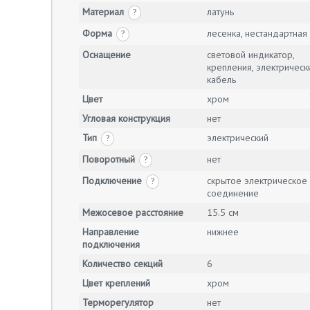
Материал
латунь
?
Форма
лесенка, нестандартная
?
Оснащение
световой индикатор,
крепления, электрическ
кабель
Цвет
хром
Угловая конструкция
нет
Тип
электрический
?
Поворотный
нет
?
Подключение
скрытое электрическое
?
соединение
Межосевое расстояние
15.5 см
Направление
нижнее
подключения
Количество секций
6
Цвет креплений
хром
Терморегулятор
нет