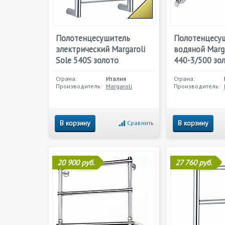
Полотенцесушитель
Полотенцесу
электрический Margaroli
водяной Marga
Sole 540S золото
440-3/500 зо
Страна:
Италия
Страна:
Производитель:
Margaroli
Производитель:
В корзину
В корзину
Сравнить
20 900 руб.
27 760 руб.