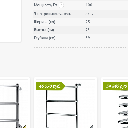
Мощность, Вт
100
?
Электровыключатель
есть
Ширина (см)
25
Высота (см)
73
Глубина (см)
39
46 570 руб.
54 840 руб.