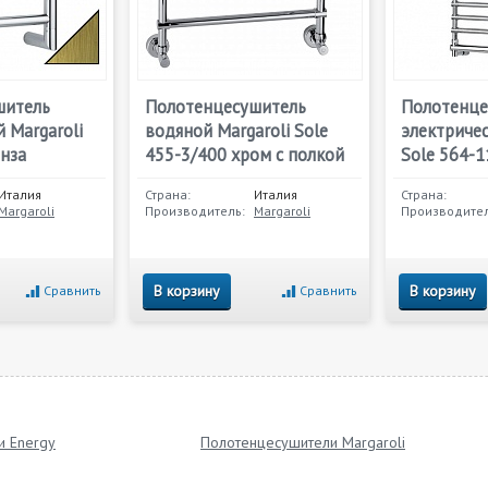
шитель
Полотенцесушитель
Полотенце
 Margaroli
водяной Margaroli Sole
электричес
онза
455-3/400 хром с полкой
Sole 564-1
Италия
Страна:
Италия
Страна:
Margaroli
Производитель:
Margaroli
Производител
В корзину
В корзину
Сравнить
Сравнить
и Energy
Полотенцесушители Margaroli