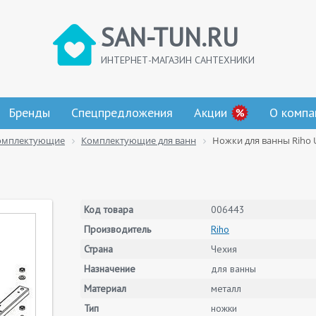
SAN-TUN.RU
ИНТЕРНЕТ-МАГАЗИН САНТЕХНИКИ
Бренды
Спецпредложения
Акции
О компа
омплектующие
Комплектующие для ванн
Ножки для ванны Riho U
Код товара
006443
Производитель
Riho
Страна
Чехия
Назначение
для ванны
Материал
металл
Тип
ножки