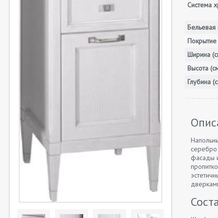
Система х
Бельевая 
Покрытие
Ширина (с
Высота (с
Глубина (с
Опис
Напольны
серебро 
фасады и
пропитко
эстетичн
дверкам
Сост