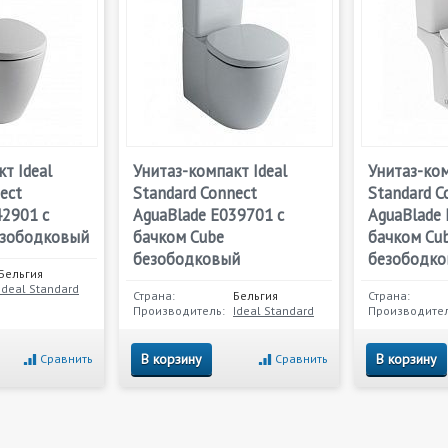
т Ideal
Унитаз-компакт Ideal
Унитаз-ком
ect
Standard Connect
Standard C
42901 с
AguaBlade E039701 с
AguaBlade 
езободковый
бачком Cube
бачком Cu
безободковый
безободк
Бельгия
Ideal Standard
Страна:
Бельгия
Страна:
Производитель:
Ideal Standard
Производител
В корзину
В корзину
Сравнить
Сравнить