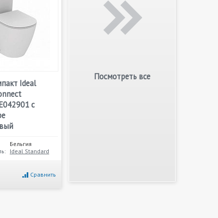
Посмотреть все
пакт Ideal
onnect
E042901 с
be
овый
Бельгия
ь:
Ideal Standard
Сравнить