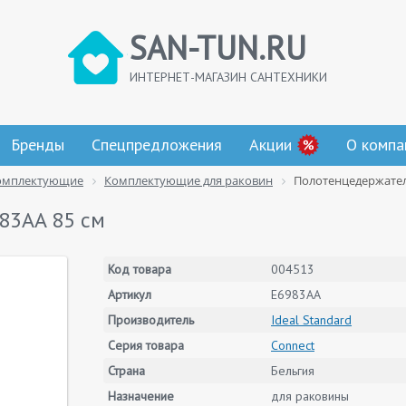
SAN-TUN.RU
ИНТЕРНЕТ-МАГАЗИН САНТЕХНИКИ
Бренды
Спецпредложения
Акции
О компа
омплектующие
Комплектующие для раковин
Полотенцедержател
83AA 85 см
Код товара
004513
Артикул
E6983AA
Производитель
Ideal Standard
Серия товара
Connect
Страна
Бельгия
Назначение
для раковины