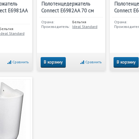
ржатель
Полотенцедержатель
Полотенце
ect E6981AA
Connect E6982AA 70 см
Connect E
Страна:
Бельгия
Страна:
Производитель:
Ideal Standard
Производител
Бельгия
Ideal Standard
В корзину
В корзину
Сравнить
Сравнить