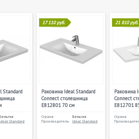
17 110 руб.
21 810 руб.
l Standard
Раковина Ideal Standard
Раковина I
ешница
Connect столешница
Connect с
м
E812801 70 см
E812701 8
Бельгия
Страна:
Бельгия
Страна:
Ideal Standard
Производитель:
Ideal Standard
Производител