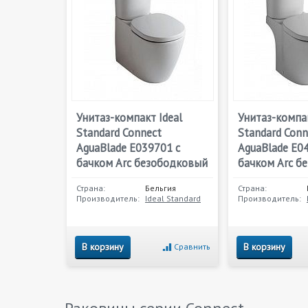
Унитаз-компакт Ideal
Унитаз-компак
Standard Connect
Standard Conn
AguaBlade E039701 с
AguaBlade E0
бачком Arc безободковый
бачком Arc б
Страна:
Бельгия
Страна:
Производитель:
Ideal Standard
Производитель:
В корзину
В корзину
Сравнить