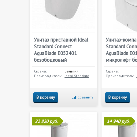
Унитаз приставной Ideal
Унитаз-компак
Standard Connect
Standard Conn
AguaBlade E052401
AguaBlade E0
безободковый
микролифт б
Страна:
Бельгия
Страна:
Производитель:
Ideal Standard
Производитель:
В корзину
В корзину
Сравнить
22 820 руб.
14 940 руб.