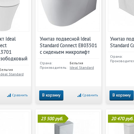
т Ideal
Унитаз подвесной Ideal
Унитаз под
ect
Standard Connect E803501
Standard C
13701
с сиденьем микролифт
Страна:
езободковый
Производител
Страна:
Бельгия
Производитель:
Ideal Standard
Бельгия
Ideal Standard
В корзину
В корзину
Сравнить
Сравнить
23 500 руб.
20 470 руб.