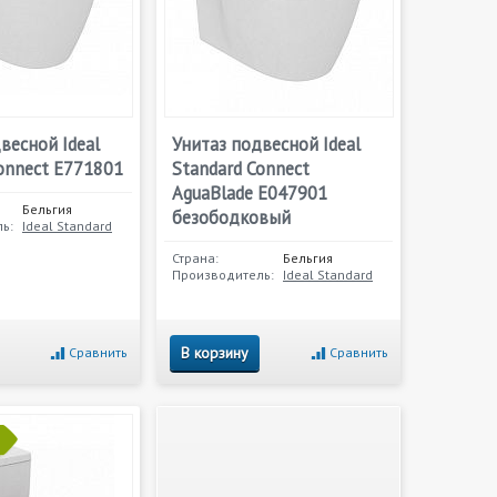
весной Ideal
Унитаз подвесной Ideal
onnect E771801
Standard Connect
AguaBlade E047901
Бельгия
безободковый
ь:
Ideal Standard
Страна:
Бельгия
Производитель:
Ideal Standard
В корзину
Сравнить
Сравнить